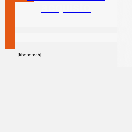
acquisto
[fibosearch]