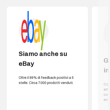
Siamo anche su
G
eBay
i
Oltre il 99% di feedback positivi a 5
stelle. Circa 7.000 prodotti venduti.
Cons
arti
con
entr