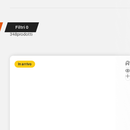
Filtri
0
348
prodotti
In arrivo