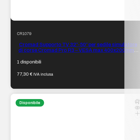
CR1079
Cromad Supporto TV 32″-50″ per sedile simulatore
di corse Cromad Pro R3 – VESA max 400x200mm –
Peso max 30kg
1 disponibili
77,30
€
IVA inclusa
Disponibile