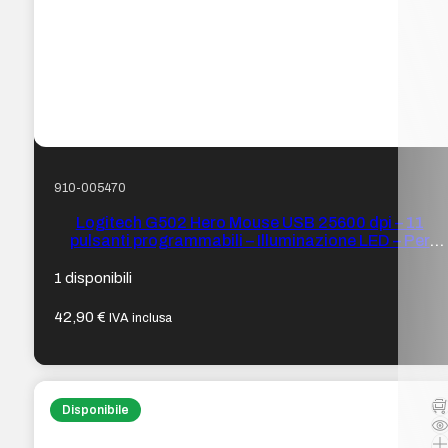
910-005470
Logitech G502 Hero Mouse USB 25600 dpi – 11
pulsanti programmabili – Illuminazione LED – Per
destrimani – Cavo da 2,10 m – Colore Nero
1 disponibili
42,90
€
IVA inclusa
Disponibile