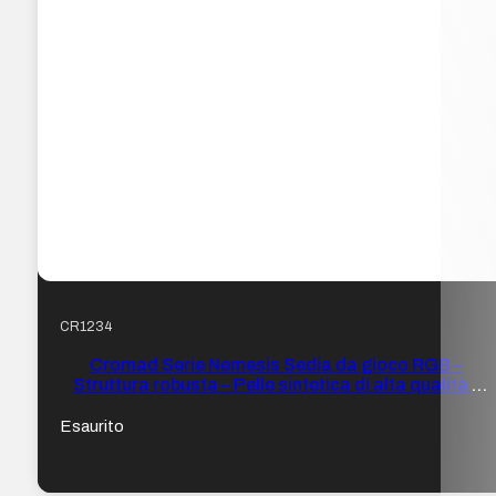
CR1234
Cromad Serie Nemesis Sedia da gioco RGB –
Struttura robusta – Pelle sintetica di alta qualità –
Altezza regolabile con pistone a gas di classe 2 –
Schienale reclinabile – Cuscino lombare e cervicale –
Esaurito
Braccioli regolabili – Altoparlanti Bluetooth – Colore
Nero