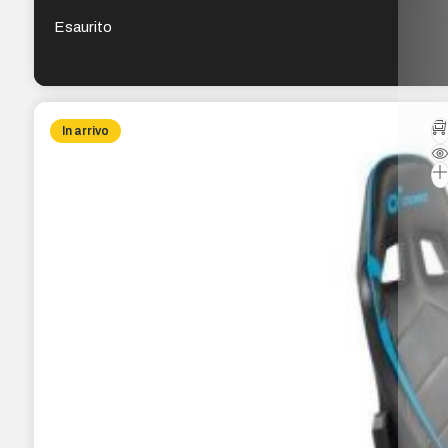
fino a 180º – Cuscini lombari e cervicali – Colore
Grigio/Blu/Nero
Esaurito
In arrivo