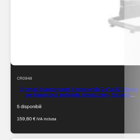
CR0949
Cromad Supporto per 3 monitor da 24″ a 32″ Ideale
per l’uso con il sedile da simulatore – Sistema
antifurto – Peso max. 50 kg – VESA da 75×75 fino a
400×200
5 disponibili
159,80
€
IVA inclusa