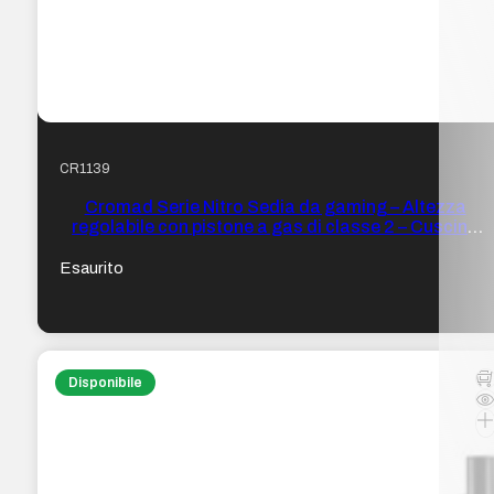
CR1139
Cromad Serie Nitro Sedia da gaming – Altezza
regolabile con pistone a gas di classe 2 – Cuscino
lombare – Colore Nero/Grigio
Esaurito
Disponibile