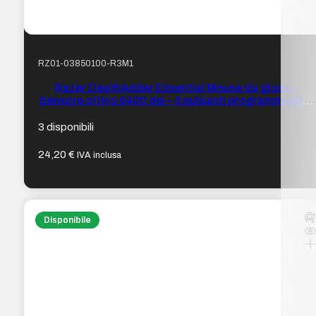
RZ01-03850100-R3M1
Razer DeathAdder Essential Mouse da gioco –
Sensore ottico 6400 dpi – 5 pulsanti programmabili –
Colore Nero
3 disponibili
24,20
€
IVA inclusa
Disponibile