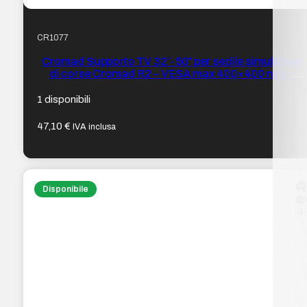
CR1077
Cromad Supporto TV 32″-50″ per sedile simulatore
di corse Cromad R2 – VESA max 400×400 mm –
Peso max 35 kg
1 disponibili
47,10
€
IVA inclusa
Disponibile