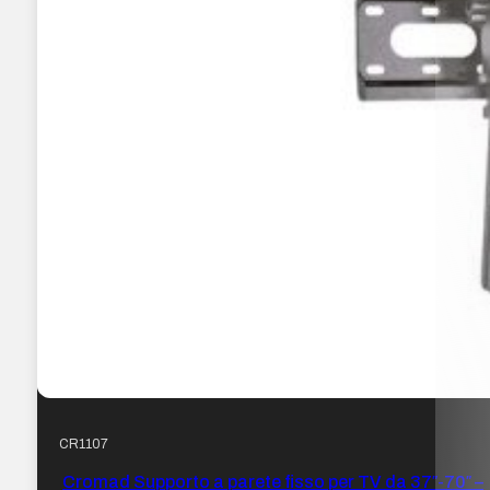
CR1107
Cromad Supporto a parete fisso per TV da 37″-70″ –