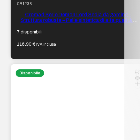
CR1238
Cromad Serie Demon Lord Sedia da gaming –
Struttura robusta – Pelle sintetica di alta qualità –
Altezza regolabile con pistone a gas di classe 2 –
Schienale reclinabile – Cuscini lombare e cervicale –
7 disponibili
Braccioli regolabili – Colore nero/viola
116,90
€
IVA inclusa
Disponibile