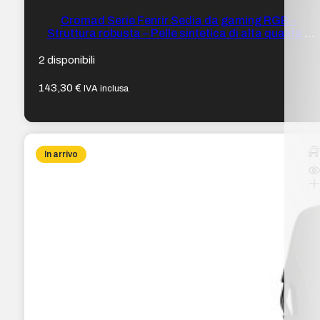
Cromad Serie Fenrir Sedia da gaming RGB –
Struttura robusta – Pelle sintetica di alta qualità –
Altezza regolabile con pistone a gas di classe 2 –
Schienale reclinabile – Cuscino lombare e cervicale –
2 disponibili
Braccioli regolabili – Colore viola
143,30
€
IVA inclusa
In arrivo