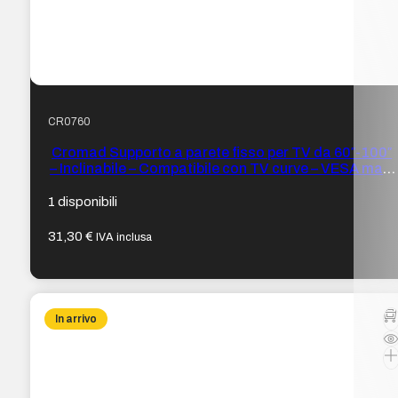
CR0760
Cromad Supporto a parete fisso per TV da 60″-100″
– Inclinabile – Compatibile con TV curve – VESA max.
900 x 600 mm – Peso max. 75 kg
1 disponibili
31,30
€
IVA inclusa
In arrivo