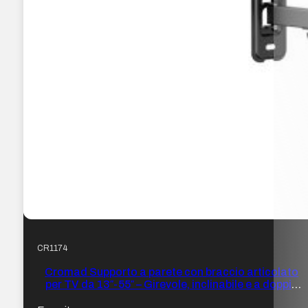
CR1174
Cromad Supporto a parete con braccio articolato
per TV da 13″-55″ – Girevole, inclinabile e a doppia
estensione – Peso max 25 kg – VESA 400×400