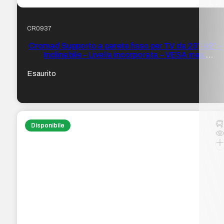
CR0937
Cromad Supporto a parete fisso per TV da 23″-42″ –
Inclinabile – Livella incorporata – VESA max.
200×200 mm – Peso max. 30 kg
Esaurito
Disponibile