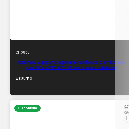
CR0868
Cromad Supporto a parete con braccio articolato
per TV da 23″-42″ – Girevole, inclinabile ed
estensibile – Peso max 20 kg – VESA 200×200 mm
Esaurito
Disponibile