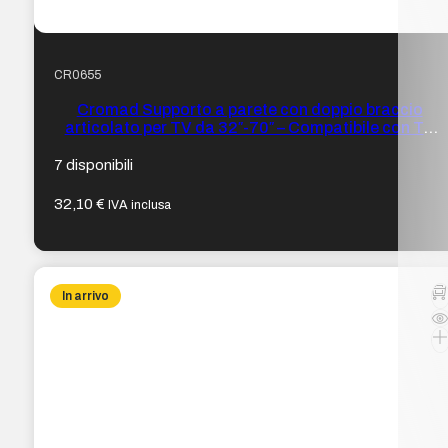
CR0655
Cromad Supporto a parete con doppio braccio
articolato per TV da 32″-70″ – Compatibile con TV
curve – Girevole, inclinabile ed estensibile – Peso
max 40 kg – VESA 600×400 mm
7 disponibili
32,10
€
IVA inclusa
In arrivo