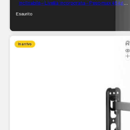
Inclinabile – Livella incorporata – Peso max 45 kg –
VESA 600×400 mm
Esaurito
In arrivo