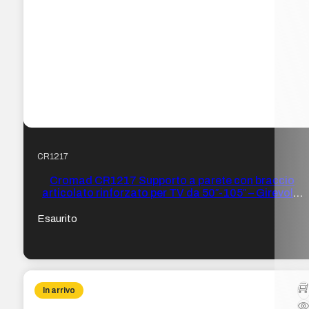
CR1217
Cromad CR1217 Supporto a parete con braccio
articolato rinforzato per TV da 50″-105″ – Girevole,
inclinabile ed estensibile – Peso max 75 kg – VESA
600×400 mm
Esaurito
In arrivo