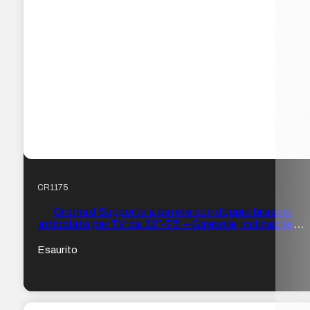
CR1175
Cromad Supporto a parete con doppio braccio
articolato per TV da 32″-75″ – Girevole, inclinabile ed
estensibile – Peso max 60 kg – VESA 400×400 mm
Esaurito