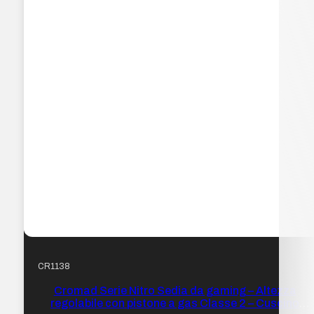
CR1138
Cromad Serie Nitro Sedia da gaming – Altezza
regolabile con pistone a gas Classe 2 – Cuscino