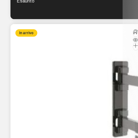
Esaurito
In arrivo