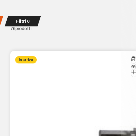
Filtri
0
76
prodotti
In arrivo