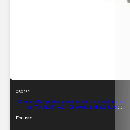
CR0532
Cromad Supporto a parete con braccio articolato
per TV da 13″-42″ – Girevole, inclinabile ed
estensibile – Peso max 20 kg – VESA 200×200 mm
Esaurito