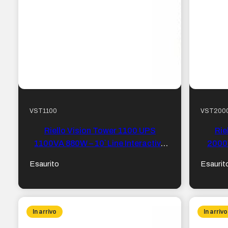
VST1100
VST200
Riello Vision Tower 1100 UPS
Rie
1100VA 880W – 10` Line Interactive
2000
4x IEC 320, USB 2.0, RS-232
Intera
Esaurito
Esaurit
In arrivo
In arrivo