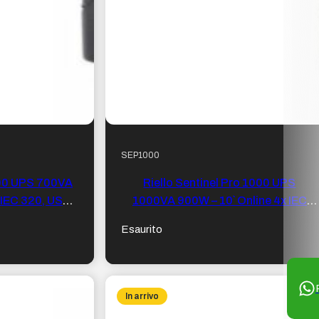
SEP1000
700 UPS 700VA
Riello Sentinel Pro 1000 UPS
 IEC 320, USB
1000VA 900W – 10` Online 4x IEC
232
320, USB 2.0, RS-232
Esaurito
In arrivo