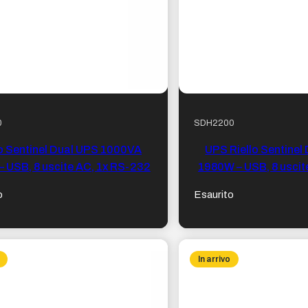
0
SDH2200
lo Sentinel Dual UPS 1000VA
UPS Riello Sentinel
 USB, 8 uscite AC, 1x RS-232
1980W – USB, 8 uscite
C19, RS-
o
Esaurito
In arrivo