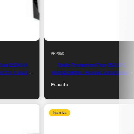
PRP650
 Dual 2200VA
Riello Protection Plus 650 UPS
 C13, 1 uscita
650VA/360W – Riavvio automatico –
232
2x Schuko – Formato Tower
Esaurito
In arrivo