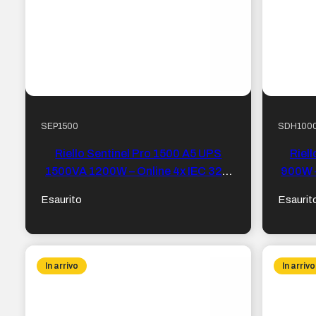
SEP1500
SDH100
Riello Sentinel Pro 1500 A5 UPS
Riel
1500VA 1200W – Online 4x IEC 320,
900W –
USB 2.0, RS-232
Esaurito
Esaurit
In arrivo
In arrivo