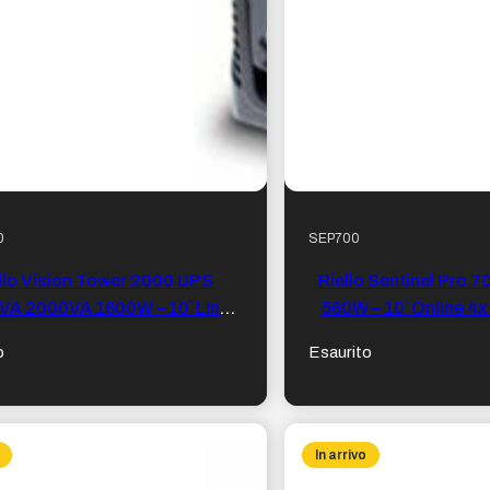
0
SEP700
llo Vision Tower 2000 UPS
Riello Sentinel Pro 
VA 2000VA 1600W – 10` Line
560W – 10` Online 4x
ctive 6x IEC 320, USB 2.0, RS-
2.0, RS-
o
Esaurito
232
In arrivo