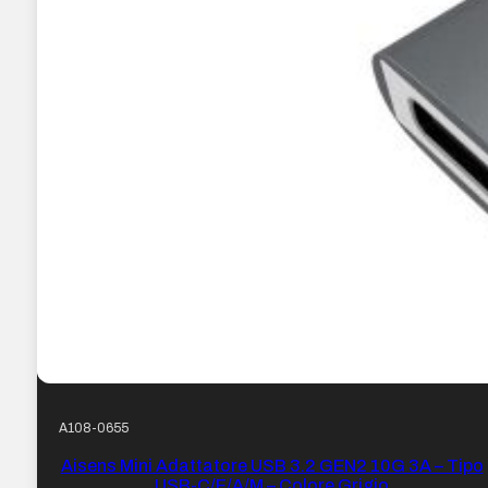
A108-0655
Aisens Mini Adattatore USB 3.2 GEN2 10G 3A – Tipo
USB-C/F/A/M – Colore Grigio