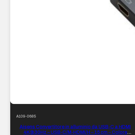
A109-0685
Aisens Convertitore in alluminio da USB-C a HDMI
4K@30Hz – USB-C/M-HDMI/H – 15 cm – Colore