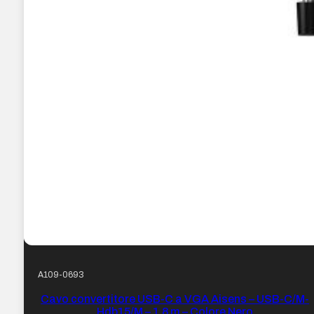
A109-0693
Cavo convertitore USB-C a VGA Aisens – USB-C/M-
Hdb15/M – 1,8 m – Colore Nero