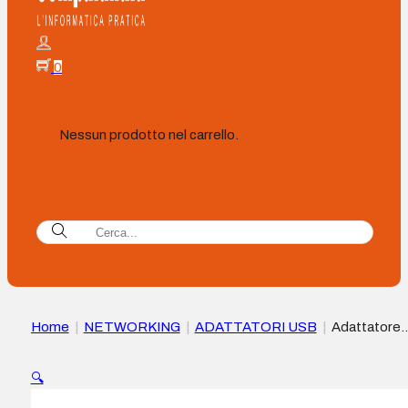
0
Nessun prodotto nel carrello.
Home
|
NETWORKING
|
ADATTATORI USB
|
Adattatore
USB 2.0 USB-C Maschio a USB Femmina di Vention – Nero
🔍