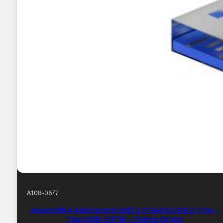
A108-0677
Aisens Mini Adattatore USB 3.2 Gen2/USB 2.0 3A –
Tipo USB-C/F/M – Colore Grigio