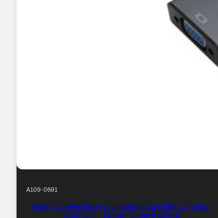
A109-0691
Aisens Convertitore in alluminio da USB-C a VGA –
USB-C/F – 15 cm – Colore Grigio