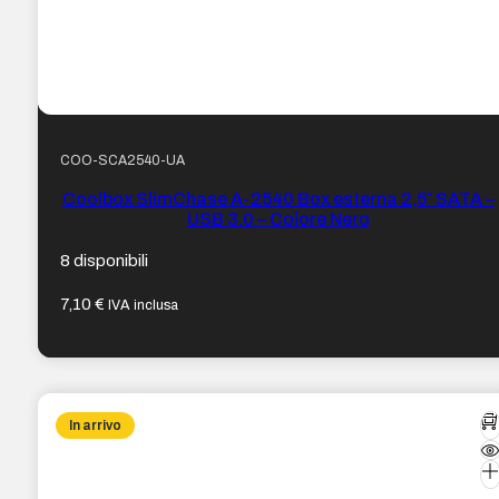
COO-SCA2540-UA
Coolbox SlimChase A-2540 Box esterna 2,5″ SATA –
USB 3.0 – Colore Nero
8 disponibili
7,10
€
IVA inclusa
In arrivo