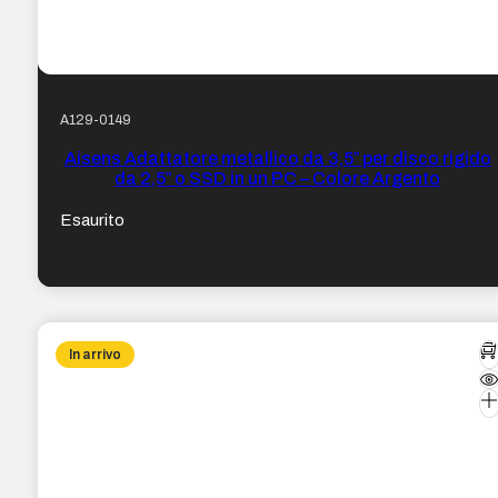
A129-0149
Aisens Adattatore metallico da 3,5″ per disco rigido
da 2,5″ o SSD in un PC – Colore Argento
Esaurito
In arrivo