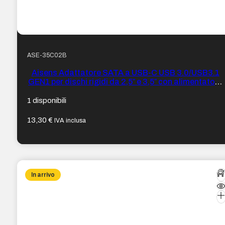
ASE-35C02B
Aisens Adattatore SATA a USB-C USB 3.0/USB3.1
GEN1 per dischi rigidi da 2,5″ e 3,5″ con alimentatore
– Colore Nero
1 disponibili
13,30
€
IVA inclusa
In arrivo