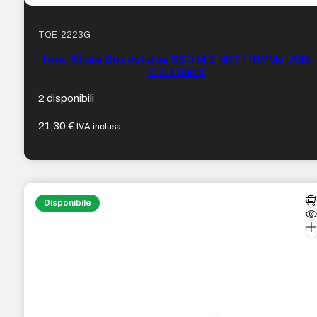
TQE-2223G
Tooq Shura Box esterna SSD M.2 NGFF/NVMe USB-
C 3.1 Gen2
2 disponibili
21,30
€
IVA inclusa
Disponibile