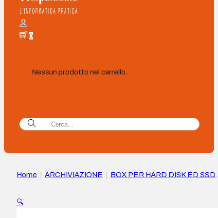
0
Nessun prodotto nel carrello.
Home
|
ARCHIVIAZIONE
|
BOX PER HARD DISK ED SSD
|
Aisens Box esterna 2,5″ ASE-2520B 9,5 mm SATA a USB
3.0/USB3.1 Gen1 – Colore …
🔍