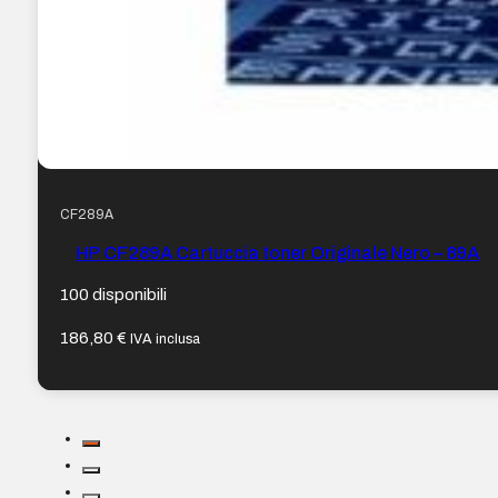
CF289A
HP CF289A Cartuccia toner Originale Nero – 89A
100 disponibili
186,80
€
IVA inclusa