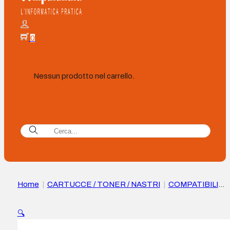
0
Nessun prodotto nel carrello.
Home
|
CARTUCCE / TONER / NASTRI
|
COMPATIBILI
|
Canon 056H Cartuccia toner nero Compatibile – Sostituisc
3008C002
🔍