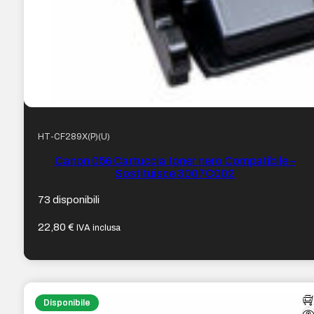
HT-CF289X(P)(U)
Canon 056 Cartuccia toner nero Compatibile –
Sostituisce 3007C002
73 disponibili
22,80
€
IVA inclusa
Disponibile