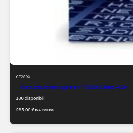
CF289X
Cartuccia toner originale HP CF289X Nero – 89X
100 disponibili
285,90
€
IVA inclusa