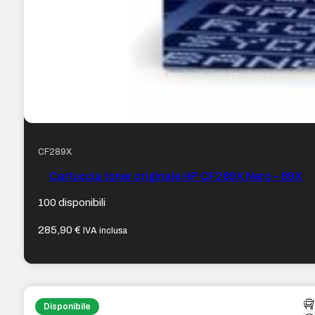
CF289X
Cartuccia toner originale HP CF289X Nero – 89X
100 disponibili
285,90
€
IVA inclusa
Disponibile