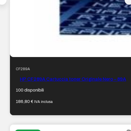
CF289A
HP CF289A Cartuccia toner Originale Nero – 89A
100 disponibili
186,80
€
IVA inclusa