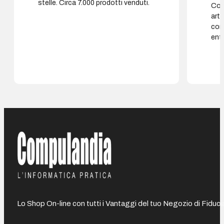
stelle. Circa 7.000 prodotti venduti.
Cons
arti
con
entr
Lo Shop On-line con tutti i Vantaggi del tuo Negozio di Fiduci