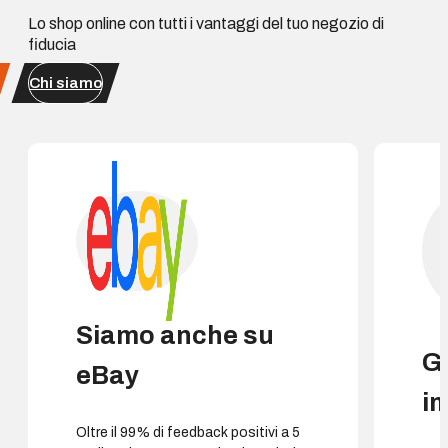
Lo shop online con tutti i vantaggi del tuo negozio di
fiducia
Chi siamo
Siamo anche su
G
eBay
i
Oltre il 99% di feedback positivi a 5