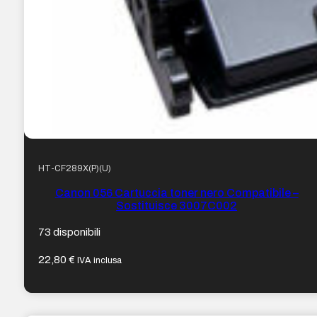
HT-CF289X(P)(U)
Canon 056 Cartuccia toner nero Compatibile –
Sostituisce 3007C002
73 disponibili
22,80
€
IVA inclusa