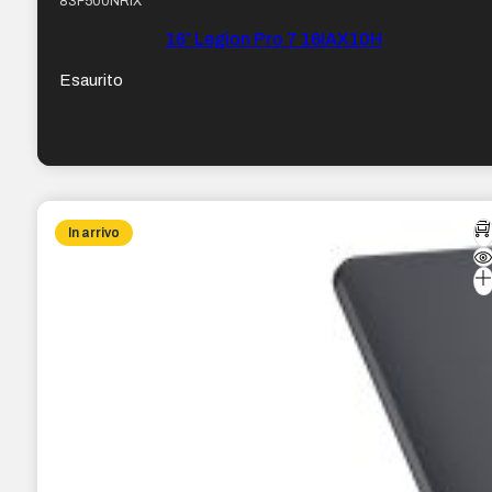
83F500NRIX
16″ Legion Pro 7 16IAX10H
Esaurito
In arrivo