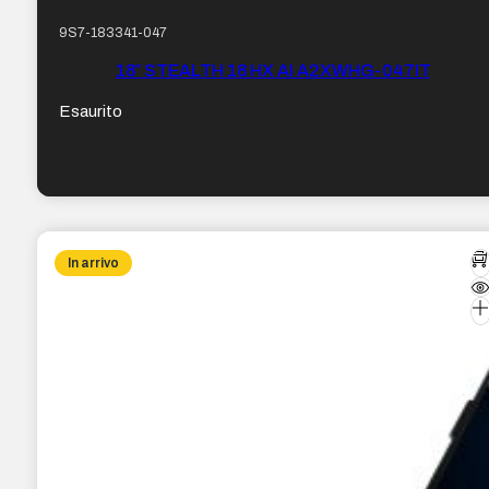
9S7-183341-047
18″ STEALTH 18 HX AI A2XWHG-047IT
Esaurito
In arrivo