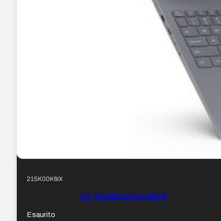
21SK00K6IX
16″ ThinkBook 16 GEN 8
Esaurito