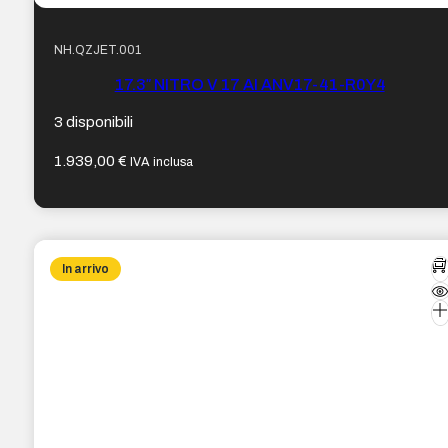
NH.QZJET.001
17.3″ NITRO V 17 AI ANV17-41-R0Y4
3 disponibili
1.939,00
€
IVA inclusa
In arrivo