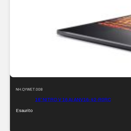
NH.QYWET.008
16″ NITRO V 16 AI ANV16-42-R0RC
Esaurito