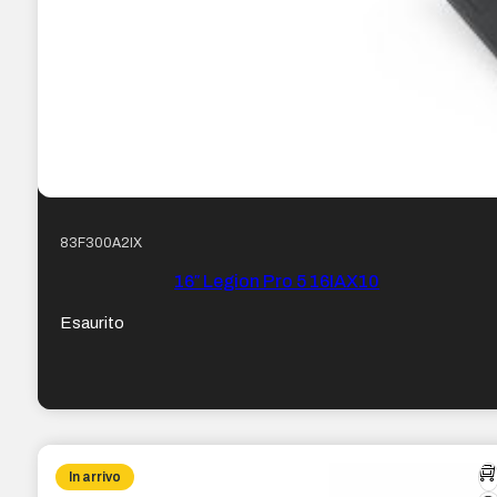
83F300A2IX
16″ Legion Pro 5 16IAX10
Esaurito
In arrivo