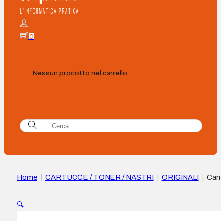
0
Nessun prodotto nel carrello.
Home
|
CARTUCCE / TONER / NASTRI
|
ORIGINALI
|
Can
CEXV34 Nero Tamburo Immagini Originale – 3786B003 (Dr
🔍