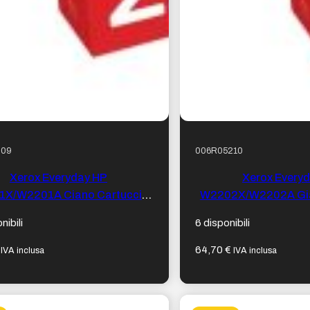
209
006R05210
Xerox Everyday HP
Xerox Every
X/W2201A Ciano Cartuccia
W2202X/W2202A Gial
r compatibile – Sostituisce
toner compatibile –
nibili
6 disponibili
220X/220A
220X/22
64,70
€
IVA inclusa
IVA inclusa