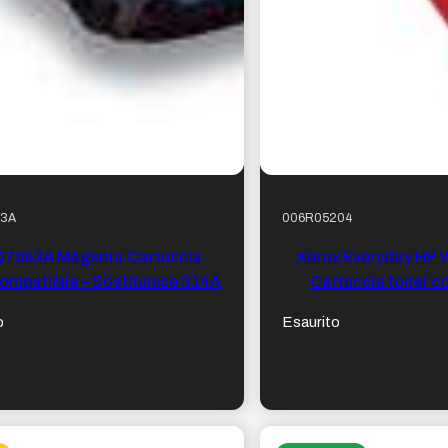
63A
006R05204
Q7563A Magenta Cartuccia
Xerox Everyday HP
compatibile – Sostituisce 314A
Cartuccia toner co
Sostituisce
o
Esaurito