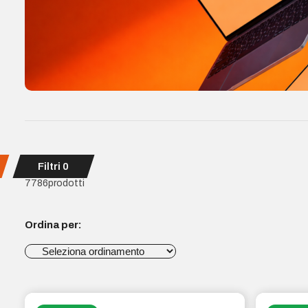
Filtri
0
7786
prodotti
Ordina per: