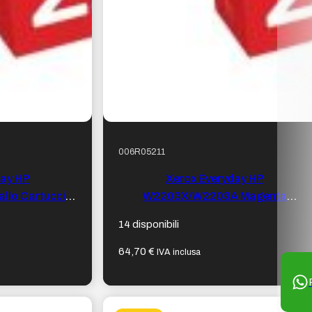
006R05211
day HP
Xerox Everyday HP
lo Cartuccia
W2203X/W2203A Magenta
 Sostituisce
Cartuccia toner compatibile –
14 disponibili
0A
Sostituisce 220X/220A
64,70
€
IVA inclusa