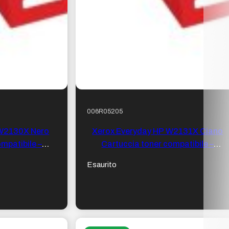
006R05205
 W2130X Nero
Xerox Everyday HP W2131X Ciano
mpatibile –
Cartuccia toner compatibile –
 213X
Sostituisce 213X
Esaurito