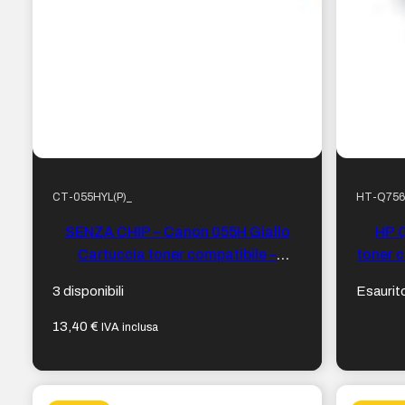
CT-055HYL(P)_
HT-Q75
SENZA CHIP – Canon 055H Giallo
HP 
Cartuccia toner compatibile –
toner 
Sostituisce 3017C002/3013C002
3 disponibili
Esaurit
13,40
€
IVA inclusa