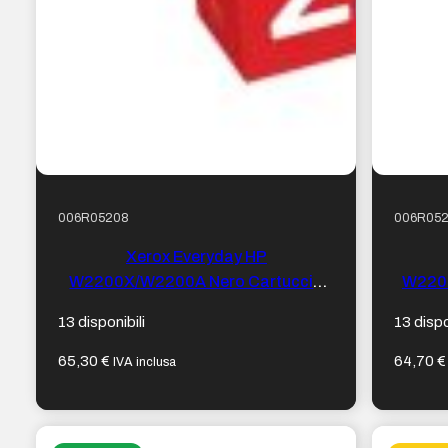
006R05208
006R05
Xerox Everyday HP
W2200X/W2200A Nero Cartuccia
W2201
toner compatibile – Sostituisce
tone
13 disponibili
13 dispo
220X/220A
65,30
€
64,70
€
IVA inclusa