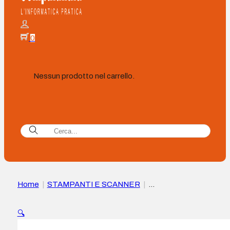
0
Nessun prodotto nel carrello.
Home
|
STAMPANTI E SCANNER
|
MULTIFUNZIONE INKJET
|
Canon Maxify GX7150 MegaTa
Stampante multifunzione a colori WiFi fronte/retro 24 ppm –
🔍
ADF di 50 fogli