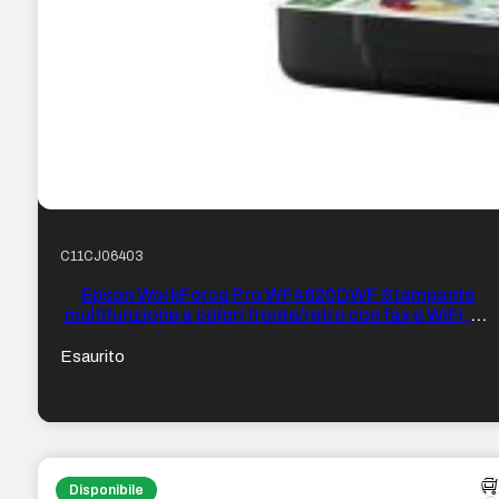
C11CJ06403
Epson WorkForce Pro WF4820DWF Stampante
multifunzione a colori fronte/retro con fax e WiFi, 25
ppm
Esaurito
Disponibile