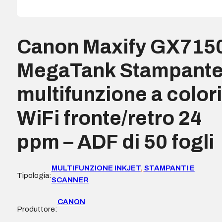
Canon Maxify GX715
MegaTank Stampant
multifunzione a colori
WiFi fronte/retro 24
ppm – ADF di 50 fogli
MULTIFUNZIONE INKJET
,
STAMPANTI E
Tipologia:
SCANNER
CANON
Produttore: