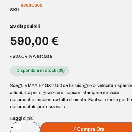
6880C006
SKU:
29 disponibili
590,00
€
483,61
€
IVA esclusa
Disponibile in stock (29)
Scegli la MAXIFY GX 7150 se hai bisogno di velocità, risparmi
affidabilità per digitalizzare, copiare, stampare e inviare
documenti in ambienti ad alta richiesta. Fai il salto nella gesti
documentale professionale
Leggi di più
Canon
⚡
Compra Ora