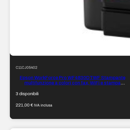
C11CJ05402
Epson WorkForce Pro WF4830DTWF Stampante
multifunzione a colori con fax, WiFi e stampa
fronte/retro a 25 ppm
3 disponibili
221,00
€
IVA inclusa