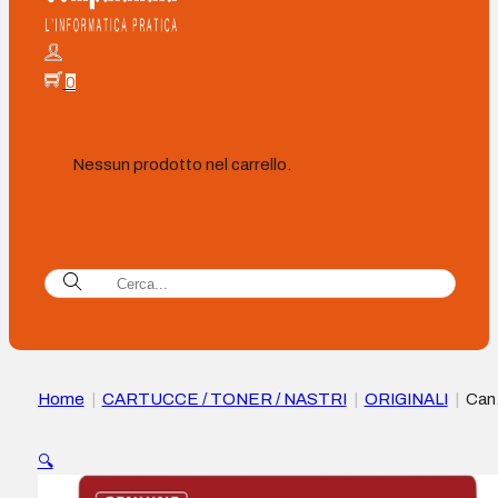
0
Nessun prodotto nel carrello.
Home
|
CARTUCCE / TONER / NASTRI
|
ORIGINALI
|
Can
PFI5100 Cartuccia d’inchiostro Originale Ciano –
PFI5100C/6953C001
🔍