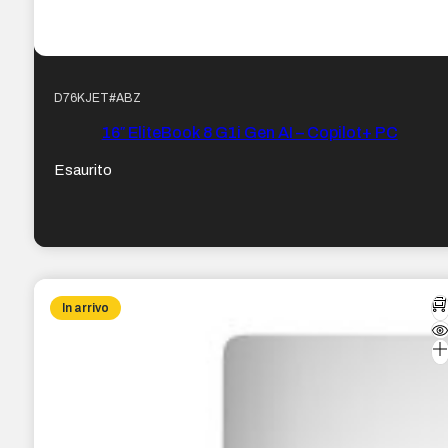
D76KJET#ABZ
16″ EliteBook 8 G1i Gen AI – Copilot+ PC
Esaurito
In arrivo