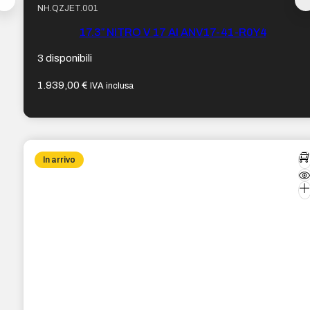
NH.QZJET.001
17.3″ NITRO V 17 AI ANV17-41-R0Y4
3 disponibili
1.939,00
€
IVA inclusa
In arrivo