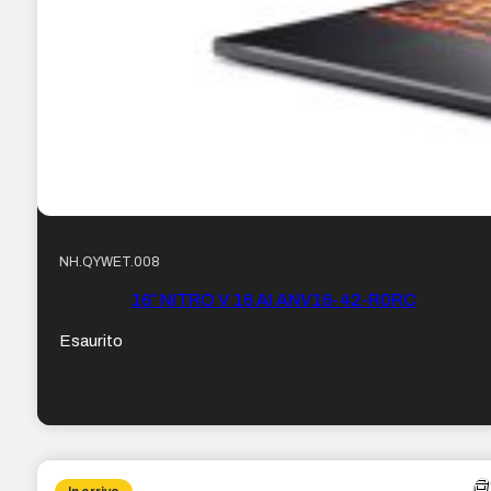
NH.QYWET.008
16″ NITRO V 16 AI ANV16-42-R0RC
Esaurito