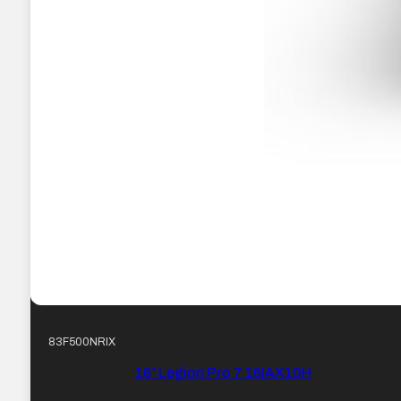
83F500NRIX
16″ Legion Pro 7 16IAX10H