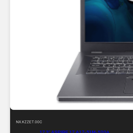
NX.KZZET.00C
17.3″ ASPIRE 17 A17-51M-5204