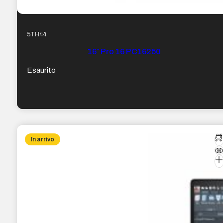
5TH44
16″ Pro 16 PC16250
Esaurito
In arrivo