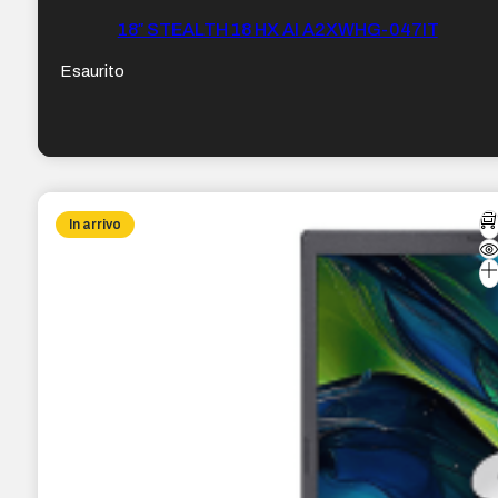
18″ STEALTH 18 HX AI A2XWHG-047IT
Esaurito
In arrivo