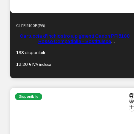
CI-PFI5100R(PG)
Cartuccia d’Inchiostro a pigmenti Canon PFI5100
Rosso Compatibile – Sostituisce
PFI5100R/6958C001
133 disponibili
12,20
€
IVA inclusa
Disponibile