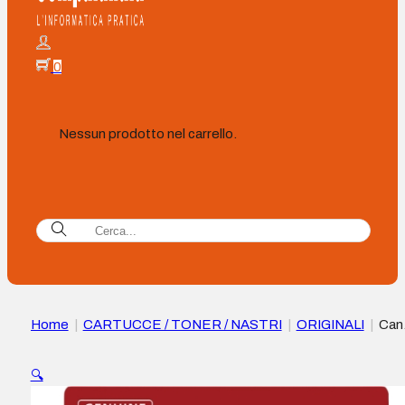
0
Nessun prodotto nel carrello.
Home
|
CARTUCCE / TONER / NASTRI
|
ORIGINALI
|
Can
PFI5100 Cartuccia d’Inchiostro Originale Magenta –
PFI5100M/6954C001
🔍