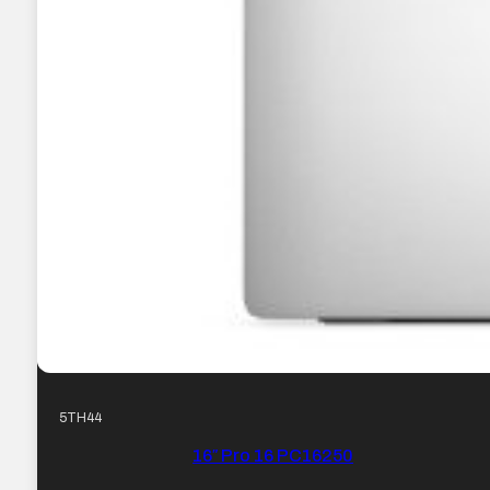
5TH44
16″ Pro 16 PC16250