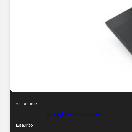
83F300A2IX
16″ Legion Pro 5 16IAX10
Esaurito