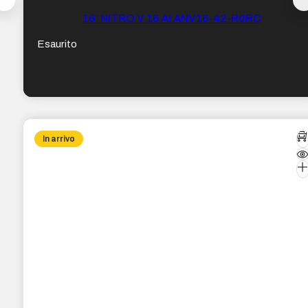
16″ NITRO V 16 AI ANV16-42-R0RC
Esaurito
In arrivo