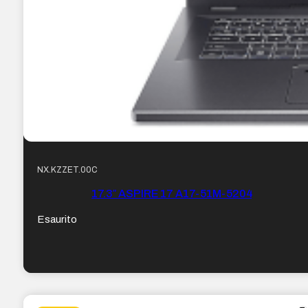
NX.KZZET.00C
17.3″ ASPIRE 17 A17-51M-5204
Esaurito