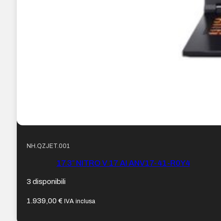
NH.QZJET.001
17.3″ NITRO V 17 AI ANV17-41-R0Y4
3 disponibili
1.939,00
€
IVA inclusa