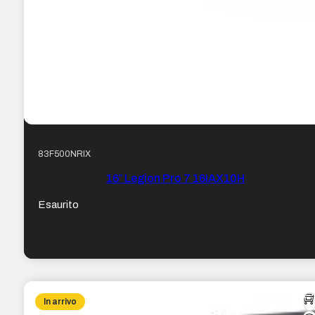
83F500NRIX
16″ Legion Pro 7 16IAX10H
Esaurito
In arrivo