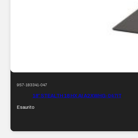
9S7-183341-047
18″ STEALTH 18 HX AI A2XWHG-047IT
Esaurito