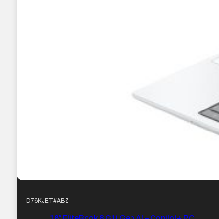
D76KJET#ABZ
16″ EliteBook 8 G1i Gen AI – Copilot+ PC