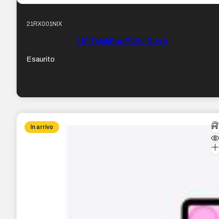
21RX001NIX
16″ ThinkPad P16s Gen 4
Esaurito
In arrivo