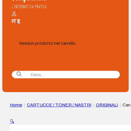
0
Nessun prodotto nel carrello.
Home
|
CARTUCCE / TONER / NASTRI
|
ORIGINALI
|
Can
PFI706 Cartuccia d’inchiostro originale blu – 6689B001
🔍