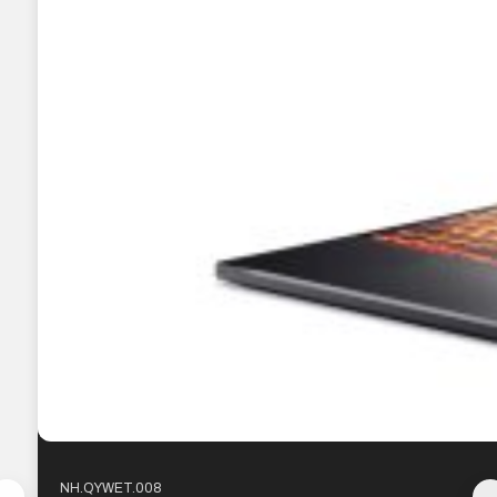
NH.QYWET.008