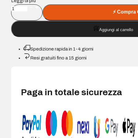
Leggi di più
Cartuccia
⚡
Compra 
Compatibile
di
Aggiungi al carrello
toner
nero
Konica
Spedizione rapida in 1-4 giorni
Minolta
Resi gratuiti fino a 15 giorni
2300W/2350
-
Sostituisce
4576211
quantità
Paga in totale sicurezza