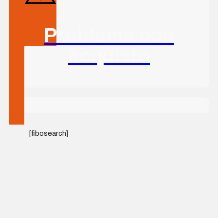
Problema con
acquisto
[fibosearch]