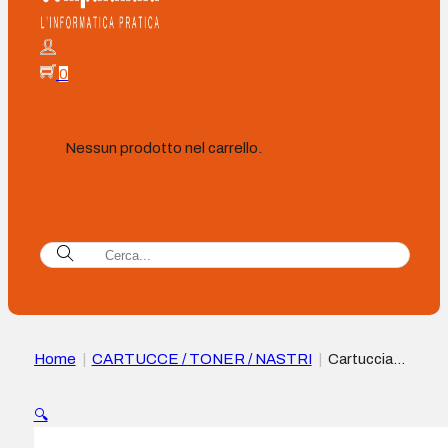
0
Nessun prodotto nel carrello.
Home
|
CARTUCCE / TONER / NASTRI
|
Cartuccia
d’Inchiostro originale Epson 250 Giallo – C13T16N44010
🔍