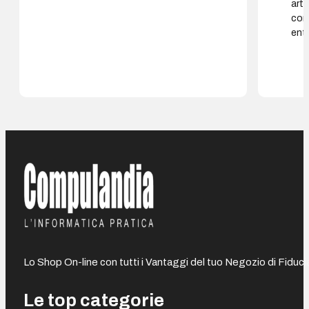
arti
con
entr
Lo Shop On-line con tutti i Vantaggi del tuo Negozio di Fiduci
Le top categorie