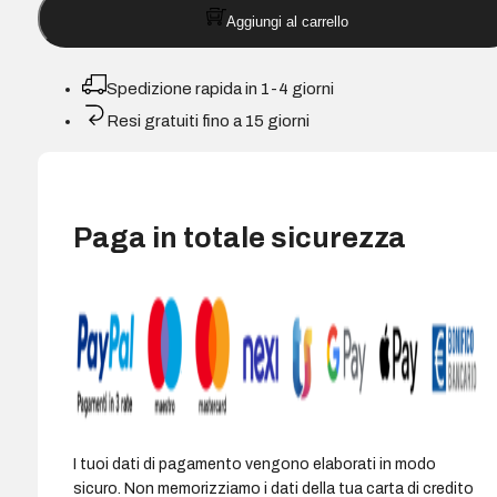
Aggiungi al carrello
Epson
250
Giallo
Spedizione rapida in 1-4 giorni
-
Resi gratuiti fino a 15 giorni
C13T16N44010
quantità
Paga in totale sicurezza
I tuoi dati di pagamento vengono elaborati in modo
sicuro. Non memorizziamo i dati della tua carta di credito