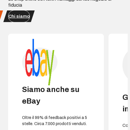
fiducia
Chi siamo
Siamo anche su
G
eBay
i
Oltre il 99% di feedback positivi a 5
stelle. Circa 7.000 prodotti venduti.
Cons