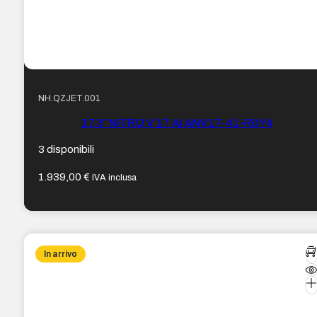
NH.QZJET.001
17.3″ NITRO V 17 AI ANV17-41-R0Y4
3 disponibili
1.939,00
€
IVA inclusa
In arrivo