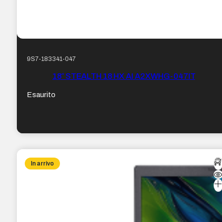
9S7-183341-047
18″ STEALTH 18 HX AI A2XWHG-047IT
Esaurito
In arrivo