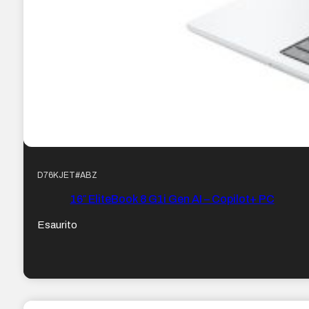
D76KJET#ABZ
16″ EliteBook 8 G1i Gen AI – Copilot+ PC
Esaurito