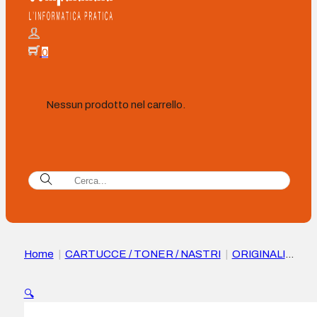
0
Nessun prodotto nel carrello.
Home
|
CARTUCCE / TONER / NASTRI
|
ORIGINALI
|
Cartuccia d’Inchiostro Originale HP 676M8A Giallo – 738
🔍