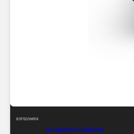
83F500NRIX
16″ Legion Pro 7 16IAX10H