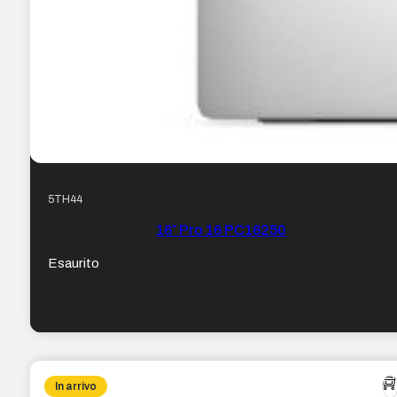
5TH44
16″ Pro 16 PC16250
Esaurito
In arrivo