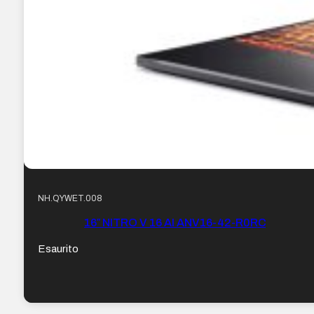
NH.QYWET.008
16″ NITRO V 16 AI ANV16-42-R0RC
Esaurito