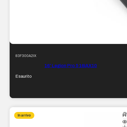
83F300A2IX
16″ Legion Pro 5 16IAX10
Esaurito
In arrivo