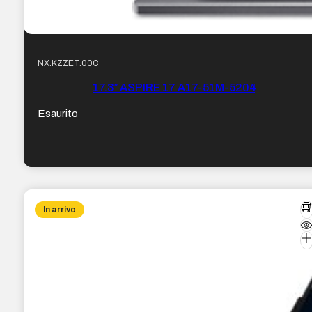
NX.KZZET.00C
17.3″ ASPIRE 17 A17-51M-5204
Esaurito
In arrivo