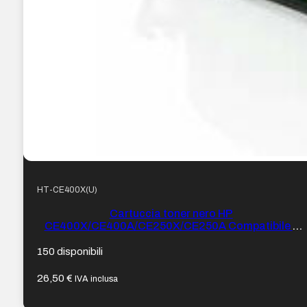
HT-CE400X(U)
Cartuccia toner nero HP
CE400X/CE400A/CE250X/CE250A Compatibile –
Sostituisce 507X/507A/504X/504A
150 disponibili
26,50
€
IVA inclusa