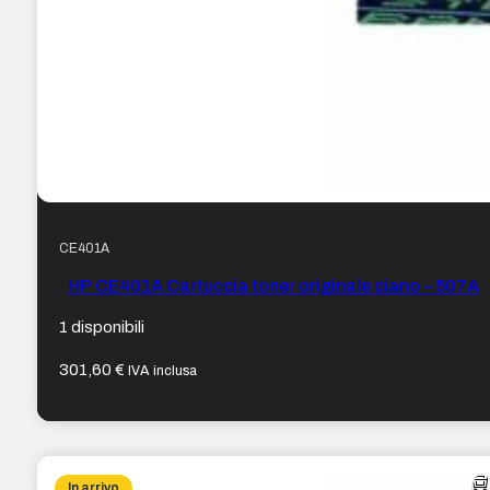
CE401A
HP CE401A Cartuccia toner originale ciano – 507A
1 disponibili
301,60
€
IVA inclusa
In arrivo