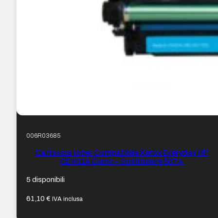
006R03685
Cartuccia toner Compatibile Xerox Everyday HP
CE401A Ciano – Sostituisce 507A
5 disponibili
61,10
€
IVA inclusa