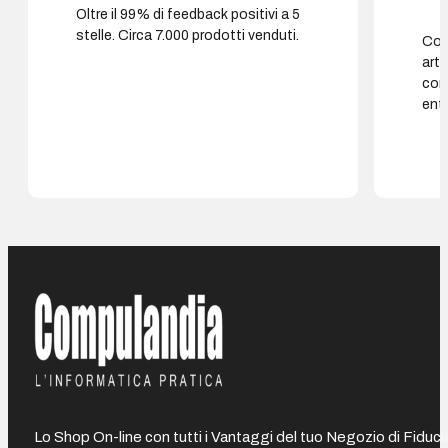
Oltre il 99% di feedback positivi a 5
stelle. Circa 7.000 prodotti venduti.
Cons
arti
con
entr
Lo Shop On-line con tutti i Vantaggi del tuo Negozio di Fiduci