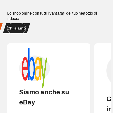
Lo shop online con tutti i vantaggi del tuo negozio di
fiducia
Chi siamo
Siamo anche su
G
eBay
i