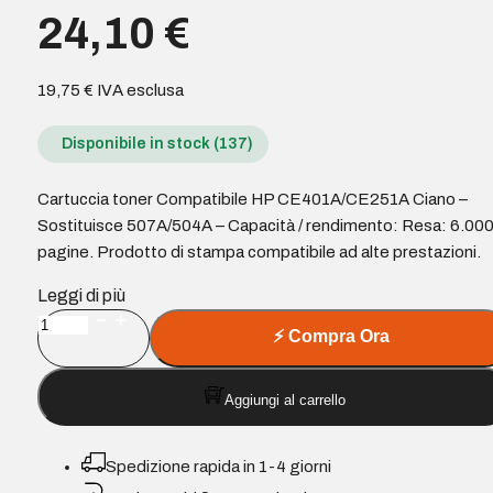
24,10
€
19,75
€
IVA esclusa
Disponibile in stock (137)
Cartuccia toner Compatibile HP CE401A/CE251A Ciano –
Sostituisce 507A/504A – Capacità / rendimento: Resa: 6.00
pagine. Prodotto di stampa compatibile ad alte prestazioni.
Leggi di più
Cartuccia
⚡
Compra Ora
toner
Compatibile
Aggiungi al carrello
HP
CE401A/CE251A
Ciano
Spedizione rapida in 1-4 giorni
-