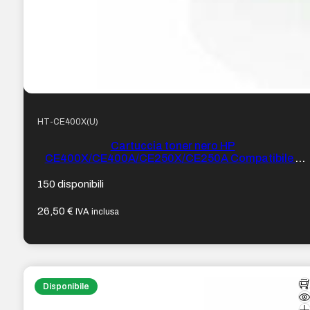
HT-CE400X(U)
Cartuccia toner nero HP
CE400X/CE400A/CE250X/CE250A Compatibile –
Sostituisce 507X/507A/504X/504A
150 disponibili
26,50
€
IVA inclusa
Disponibile