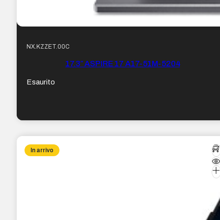
NX.KZZET.00C
17.3″ ASPIRE 17 A17-51M-5204
Esaurito
In arrivo