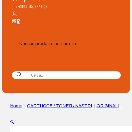
0
Nessun prodotto nel carrello.
Home
|
CARTUCCE / TONER / NASTRI
|
ORIGINALI
|
Cartuccia toner originale Canon 720 Nero – 2617B002
🔍