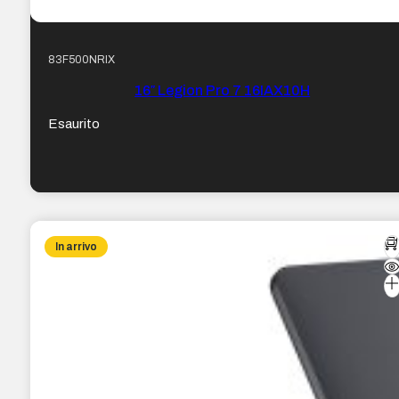
83F500NRIX
16″ Legion Pro 7 16IAX10H
Esaurito
In arrivo