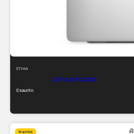
5TH44
16″ Pro 16 PC16250
Esaurito
In arrivo