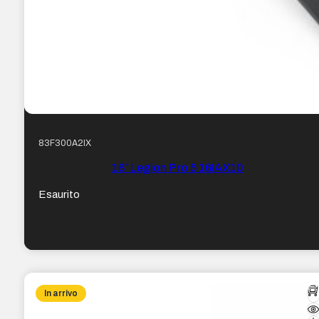
83F300A2IX
16″ Legion Pro 5 16IAX10
Esaurito
In arrivo