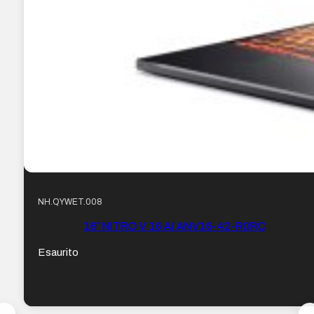
NH.QYWET.008
16″ NITRO V 16 AI ANV16-42-R0RC
Esaurito