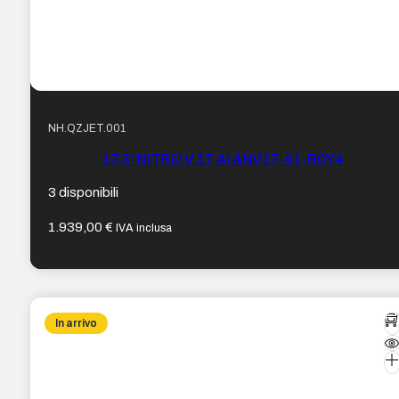
NH.QZJET.001
17.3″ NITRO V 17 AI ANV17-41-R0Y4
3 disponibili
1.939,00
€
IVA inclusa
In arrivo