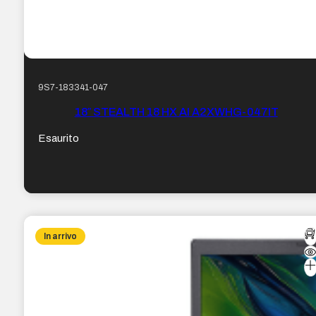
9S7-183341-047
18″ STEALTH 18 HX AI A2XWHG-047IT
Esaurito
In arrivo