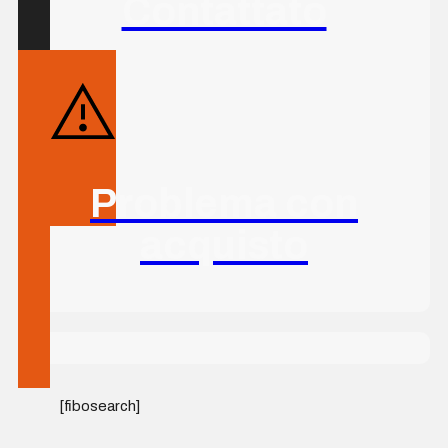
Contattato
Problema con
acquisto
[fibosearch]