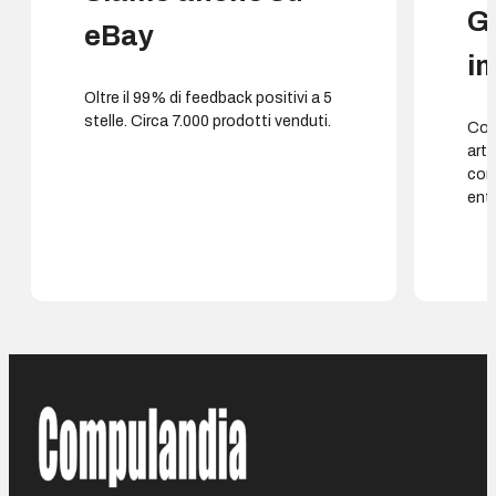
G
eBay
i
Oltre il 99% di feedback positivi a 5
stelle. Circa 7.000 prodotti venduti.
Cons
arti
con
entr