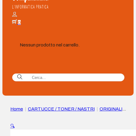
0
Nessun prodotto nel carrello.
Home
|
CARTUCCE / TONER / NASTRI
|
ORIGINALI
|
Cartuccia Toner Originale HP W1470X Nero – 147X
🔍