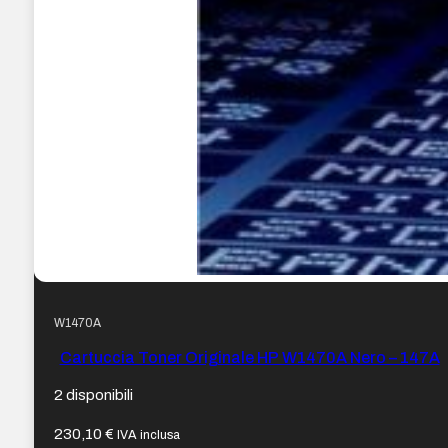
W1470A
Cartuccia Toner Originale HP W1470A Nero – 147A
2 disponibili
230,10
€
IVA inclusa