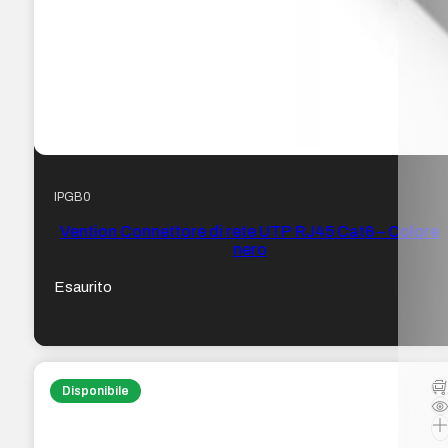
IPGB0
Vention Connettore di rete UTP RJ45 Cat6 – Colore
nero
Esaurito
Disponibile