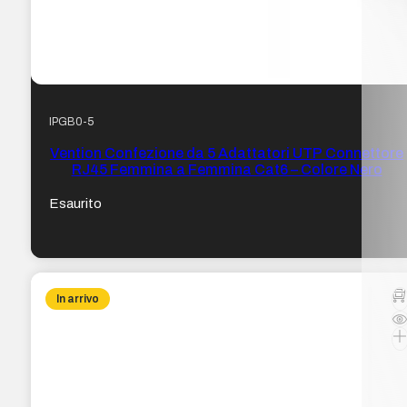
IPGB0-5
Vention Confezione da 5 Adattatori UTP Connettore
RJ45 Femmina a Femmina Cat6 – Colore Nero
Esaurito
In arrivo