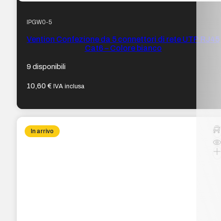
IPGW0-5
Vention Confezione da 5 connettori di rete UTP RJ45
Cat6 – Colore bianco
9 disponibili
10,60
€
IVA inclusa
In arrivo