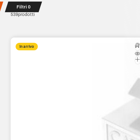
Filtri
0
539
prodotti
In arrivo