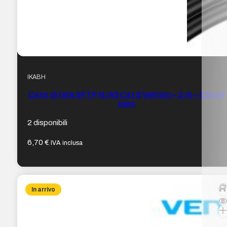
IKABH
Cavo di rete SFTP RJ45 Cat.8 Vention – 2 m – Colore
nero
2 disponibili
6,70
€
IVA inclusa
In arrivo