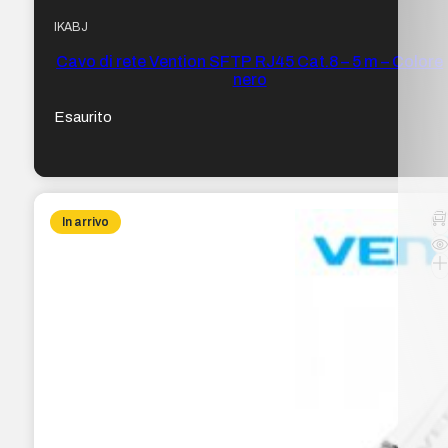
IKABJ
Cavo di rete Vention SFTP RJ45 Cat.8 – 5 m – Colore
nero
Esaurito
In arrivo