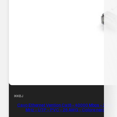
IKKBJ
Cavo Ethernet Vention Cat8 – 40000 Mbps – 2000
MHz – UTP – PVC – 26 AWG – Colore nero