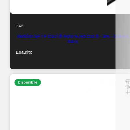
IKABI
Vention SFTP Cavi di Rete RJ45 Cat.8 – 3m – Colore
Nero
Esaurito
Disponibile