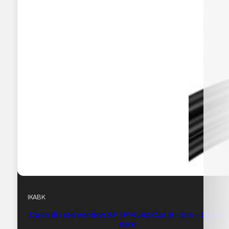
IKABK
Cavo di rete Vention SFTP RJ45 Cat.8 – 8 m – Colore
nero