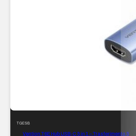
TGESB
Vention T6E Hub USB-C 5 in 1 – Trasferimento 5