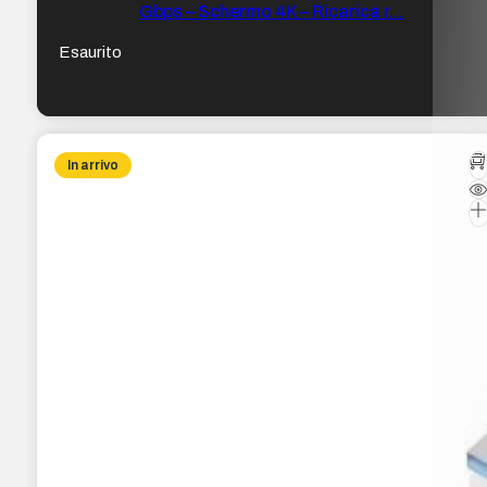
Gbps – Schermo 4K – Ricarica r…
Esaurito
In arrivo