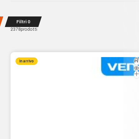
Filtri
0
2378
prodotti
In arrivo