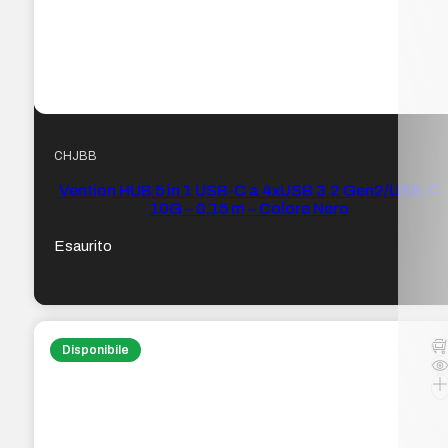
CHJBB
Vention HUB 5 in 1 USB-C a 4xUSB 3.2 Gen2/USB-C
10G – 0,15 m – Colore Nero
Esaurito
Disponibile