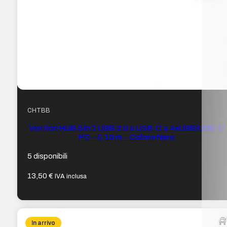
CHTBB
Vention HUB 5 in 1 USB 3.0 e USB-C a 4xUSB/USB-C
PD – 0,15 m – Colore Nero
5 disponibili
13,50
€
IVA inclusa
In arrivo