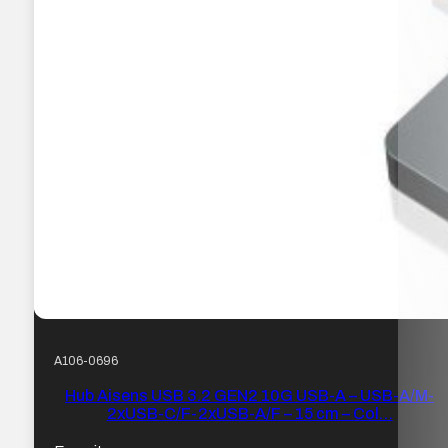
A106-0696
Hub Aisens USB 3.2 GEN2 10G USB-A – USB-A/M-
2xUSB-C/F-2xUSB-A/F – 15 cm – Col…