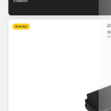
Esaurito
In arrivo