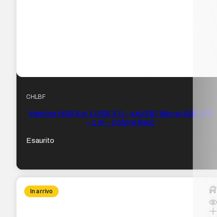
CHLBF
Vention HUB 6 in 1 USB 3.0 – 4xUSB / MicroUSB / PD
– 1 m – Colore Nero
Esaurito
In arrivo