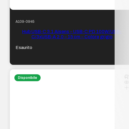
A109-0945
Hub USB-C 3.1 Aisens – USB-C PD 100W/USB-
C/3xUSB-A 2.0 – 15 cm – Colore grigio
Esaurito
Disponibile