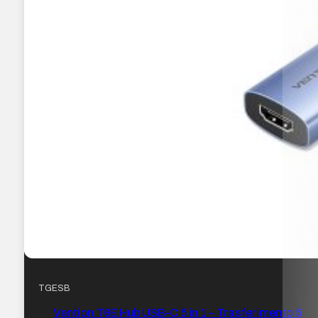
TGESB
Vention T6E Hub USB-C 5 in 1 – Trasferimento 5