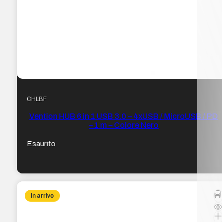
CHLBF
Vention HUB 6 in 1 USB 3.0 – 4xUSB / MicroUSB / PD
– 1 m – Colore Nero
Esaurito
In arrivo