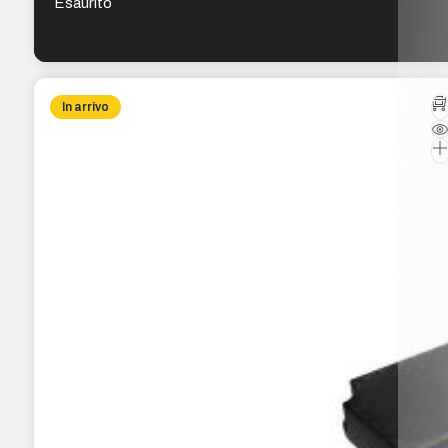
Esaurito
In arrivo