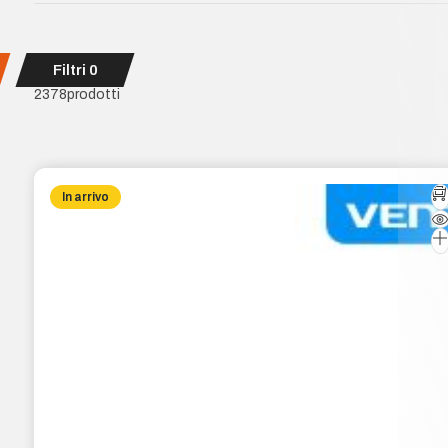
Filtri
0
2378
prodotti
In arrivo