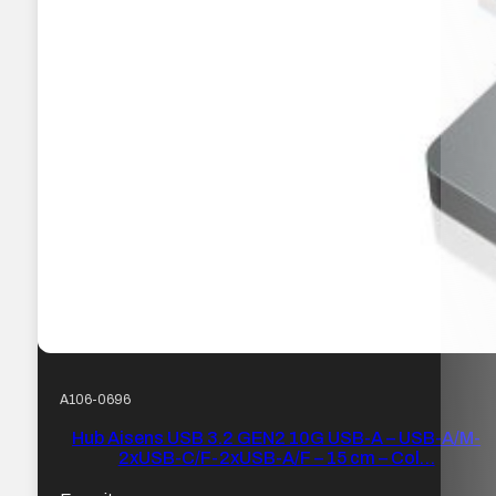
A106-0696
Hub Aisens USB 3.2 GEN2 10G USB-A – USB-A/M-
2xUSB-C/F-2xUSB-A/F – 15 cm – Col…