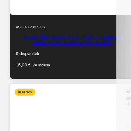
ASUC-7P027-GR
Aisens USB-C Dock 7 in 1 – USB-C a 1xHDMI –
2xUSB-A 2.0 – 1xUSB-A 3.0 – 1xUSB…
6 disponibili
15,20
€
IVA inclusa
In arrivo