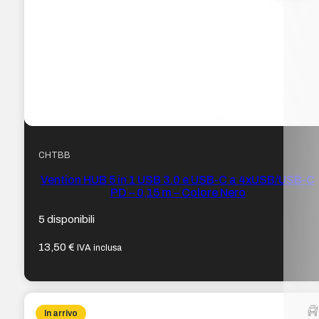
CHTBB
Vention HUB 5 in 1 USB 3.0 e USB-C a 4xUSB/USB-C
PD – 0,15 m – Colore Nero
5 disponibili
13,50
€
IVA inclusa
In arrivo