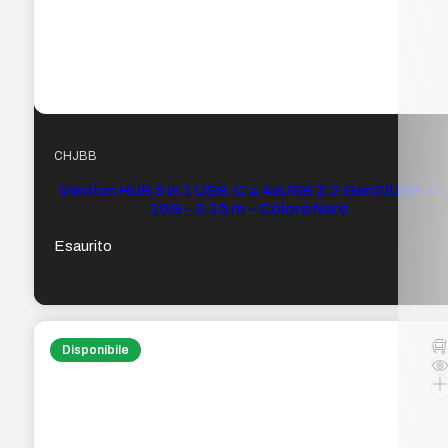
CHJBB
Vention HUB 5 in 1 USB-C a 4xUSB 3.2 Gen2/USB-C
10G – 0,15 m – Colore Nero
Esaurito
Disponibile