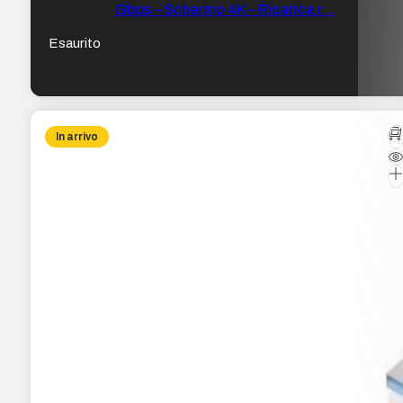
Gbps – Schermo 4K – Ricarica r…
Esaurito
In arrivo