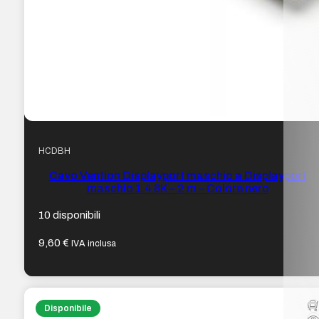
HCDBH
Cavo Vention Displayport maschio a Displayport
maschio 1.4 8K – 2 m – Colore nero
10 disponibili
9,60
€
IVA inclusa
Disponibile