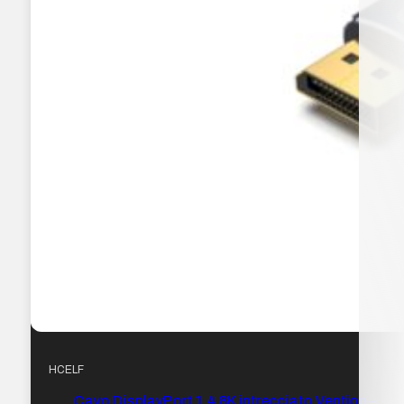
HCELF
Cavo DisplayPort 1.4 8K intrecciato Vention –