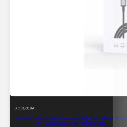
XOGB018A
Cavo XO da DisplayPort a DisplayPort – Risoluzione
4K – Lunghezza 3 m – Colore nero