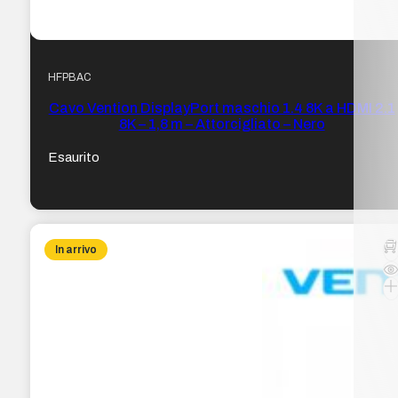
HFPBAC
Cavo Vention DisplayPort maschio 1.4 8K a HDMI 2.1
8K – 1,8 m – Attorcigliato – Nero
Esaurito
In arrivo