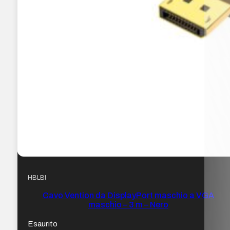
HBLBI
Cavo Vention da DisplayPort maschio a VGA
maschio – 3 m – Nero
Esaurito