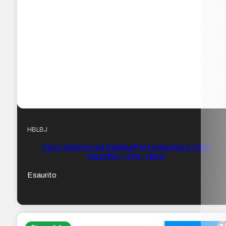
HBLBJ
Cavo Vention da DisplayPort maschio a VGA
maschio – 5 m – Nero
Esaurito