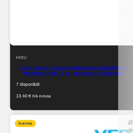
HCELI
Cavo Vention DisplayPort Maschio a DisplayPort
Maschio 1.4 8K – 3 m – Intrecciato – Colore blu
7 disponibili
13,40
€
IVA inclusa
In arrivo