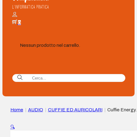
0
Nessun prodotto nel carrello.
Home
|
AUDIO
|
CUFFIE ED AURICOLARI
|
Cuffie Energy
Sistem ChargeView TWS – Bluetooth 5.4 – Tecnologia True
Wireless – 20 ore di autonomia – Display con indicatore di car
🔍
della batteria – Colore Bianco