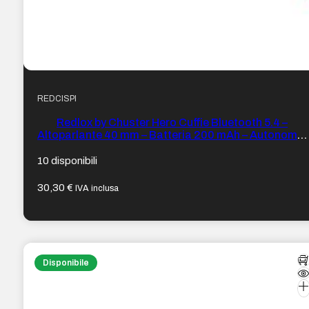
REDCISPI
Redlox by Chuster Hero Cuffie Bluetooth 5.4 –
Altoparlante 40 mm – Batteria 200 mAh – Autonomia
fino a 16 ore – Portata 10 m – 32 Ohm – Sensibilità 85
dB – Colore Rosso e Blu
10 disponibili
30,30
€
IVA inclusa
Disponibile