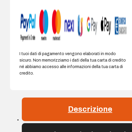
-
20
ore
di
autonomia
-
Display
con
I tuoi dati di pagamento vengono elaborati in modo
indicatore
sicuro. Non memorizziamo i dati della tua carta di credito
di
né abbiamo accesso alle informazioni della tua carta di
carica
credito.
della
batteria
-
Colore
Bianco
Descrizione
quantità