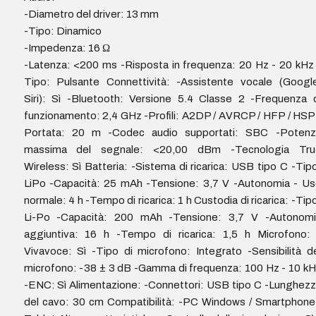
-Diametro del driver: 13 mm
-Tipo: Dinamico
-Impedenza: 16 Ω
-Latenza: <200 ms -Risposta in frequenza: 20 Hz - 20 kHz
Tipo: Pulsante Connettività: -Assistente vocale (Googl
Siri): Sì -Bluetooth: Versione 5.4 Classe 2 -Frequenza 
funzionamento: 2,4 GHz -Profili: A2DP / AVRCP / HFP / HSP
Portata: 20 m -Codec audio supportati: SBC -Potenz
massima del segnale: <20,00 dBm -Tecnologia Tru
Wireless: Sì Batteria: -Sistema di ricarica: USB tipo C -Tip
LiPo -Capacità: 25 mAh -Tensione: 3,7 V -Autonomia - U
normale: 4 h -Tempo di ricarica: 1 h Custodia di ricarica: -Tip
Li-Po -Capacità: 200 mAh -Tensione: 3,7 V -Autonomi
aggiuntiva: 16 h -Tempo di ricarica: 1,5 h Microfono: 
Vivavoce: Sì -Tipo di microfono: Integrato -Sensibilità d
microfono: -38 ± 3 dB -Gamma di frequenza: 100 Hz - 10 k
-ENC: Sì Alimentazione: -Connettori: USB tipo C -Lunghez
del cavo: 30 cm Compatibilità: -PC Windows / Smartphone