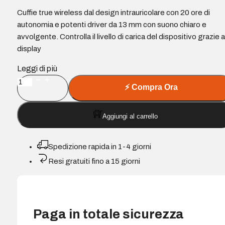
Cuffie true wireless dal design intrauricolare con 20 ore di
autonomia e potenti driver da 13 mm con suono chiaro e
avvolgente. Controlla il livello di carica del dispositivo grazie a
display
Leggi di più
Cuffie
⚡
Compra Ora
Energy
Sistem
Aggiungi al carrello
ChargeView
TWS
-
Spedizione rapida in 1-4 giorni
Bluetooth
Resi gratuiti fino a 15 giorni
5.4
-
Tecnologia
True
Paga in totale sicurezza
Wireless