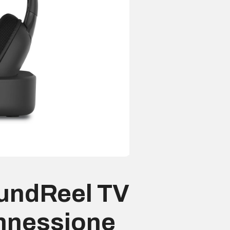
undReel TV
onnessione