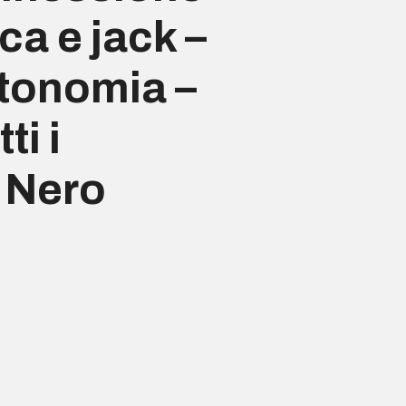
ca e jack –
utonomia –
ti i
e Nero