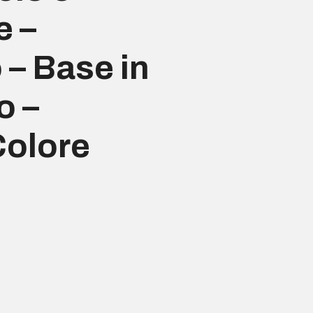
e –
o – Base in
o –
Colore