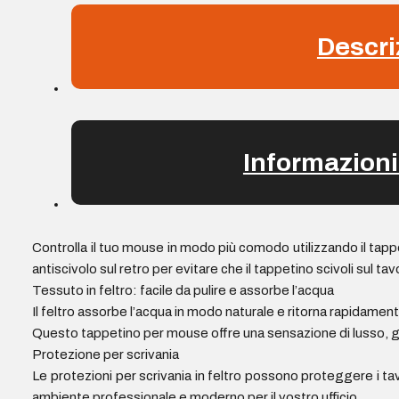
Colore
Descri
grigio
quantità
Informazioni
Controlla il tuo mouse in modo più comodo utilizzando il tappe
antiscivolo sul retro per evitare che il tappetino scivoli sul tav
Tessuto in feltro: facile da pulire e assorbe l’acqua
Il feltro assorbe l’acqua in modo naturale e ritorna rapidament
Questo tappetino per mouse offre una sensazione di lusso, gra
Protezione per scrivania
Le protezioni per scrivania in feltro possono proteggere i ta
ambiente professionale e moderno per il vostro ufficio.