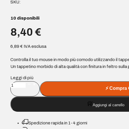
SKU:
10 disponibili
8,40
€
6,89
€
IVA esclusa
Controlla il tuo mouse in modo più comodo utilizzando il ta
Un tappetino morbido di alta qualità con finitura in feltro sulla
Leggi di più
Ewent
⚡
Compra 
Tappetino
per
Aggiungi al carrello
mouse
extra
large
Spedizione rapida in 1-4 giorni
per