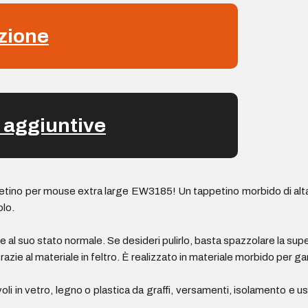
zione
 aggiuntive
tino per mouse extra large EW3185! Un tappetino morbido di alta qual
olo.
e al suo stato normale. Se desideri pulirlo, basta spazzolare la super
zie al materiale in feltro. È realizzato in materiale morbido per ga
voli in vetro, legno o plastica da graffi, versamenti, isolamento e 