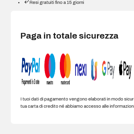
Resi gratuiti fino a 15 giorni
ufficio
e
giochi
-
Extra
Paga in totale sicurezza
large
-
Superficie
in
feltro
-
Base
in
gomma
I tuoi dati di pagamento vengono elaborati in modo sicu
antiscivolo
tua carta di credito né abbiamo accesso alle informazioni 
-
900x400x3
mm
-