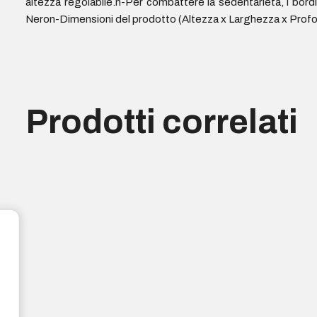
altezza regolabile.n-Per combattere la sedentarietà, i bordi
Neron-Dimensioni del prodotto (Altezza x Larghezza x Profo
Prodotti correlati
In arrivo