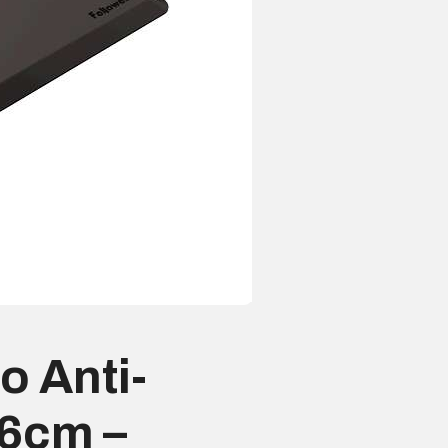
o Anti-
96cm –