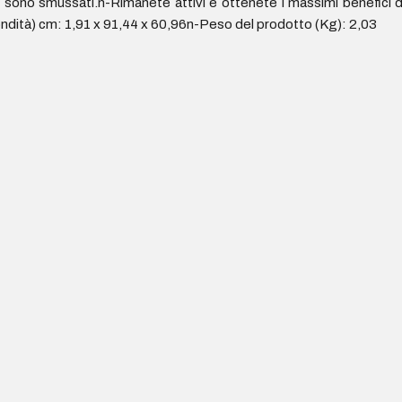
 sono smussati.n-Rimanete attivi e ottenete i massimi benefici dal
ndità) cm: 1,91 x 91,44 x 60,96n-Peso del prodotto (Kg): 2,03