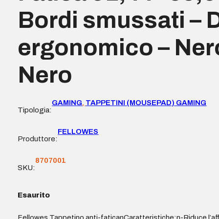
Bordi smussati – 
ergonomico – Nero
Nero
GAMING
,
TAPPETINI (MOUSEPAD) GAMING
Tipologia:
FELLOWES
Produttore:
8707001
SKU:
Esaurito
Fellowes Tappetino anti-faticanCaratteristiche:n-Riduce l’aff