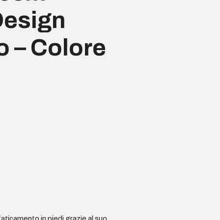
Design
 – Colore
aticamento in piedi grazie al suo