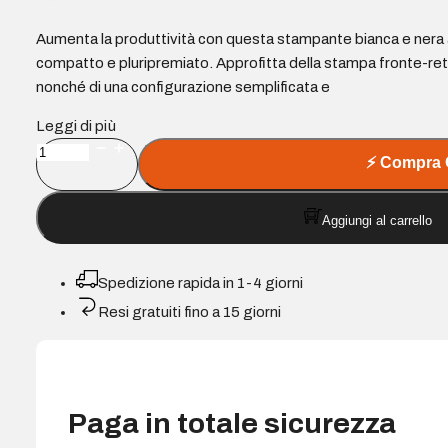
Aumenta la produttività con questa stampante bianca e nera a
compatto e pluripremiato. Approfitta della stampa fronte-retr
nonché di una configurazione semplificata e
Leggi di più
HP
⚡
Compra 
LaserJet
M209d
Aggiungi al carrello
Stampante
laser
monocromatica
Spedizione rapida in 1-4 giorni
fronte/retro
Resi gratuiti fino a 15 giorni
29
ppm
quantità
Paga in totale sicurezza