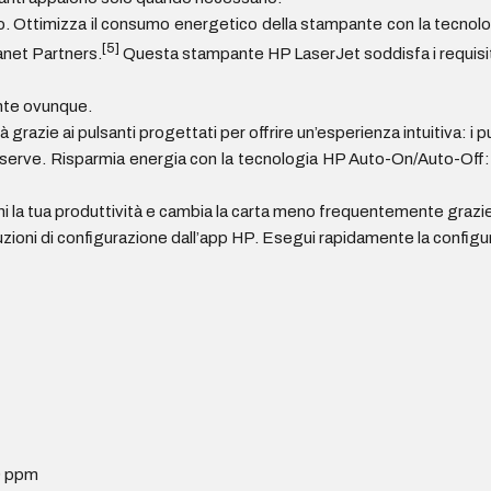
o. Ottimizza il consumo energetico della stampante con la tecnol
[5]
anet Partners.
Questa stampante HP LaserJet soddisfa i requisi
nte ovunque.
ilità grazie ai pulsanti progettati per offrire un’esperienza intuitiva
erve. Risparmia energia con la tecnologia HP Auto-On/Auto-Off: 
ni la tua produttività e cambia la carta meno frequentemente grazie 
uzioni di configurazione dall’app HP. Esegui rapidamente la configur
29 ppm