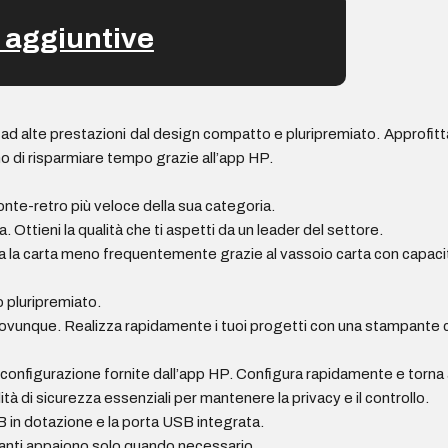
 aggiuntive
d alte prestazioni dal design compatto e pluripremiato. Approfitta
no di risparmiare tempo grazie all’app HP.
ronte-retro più veloce della sua categoria.
. Ottieni la qualità che ti aspetti da un leader del settore.
ica la carta meno frequentemente grazie al vassoio carta con capacit
 pluripremiato.
unque. Realizza rapidamente i tuoi progetti con una stampante che
i configurazione fornite dall’app HP. Configura rapidamente e torna a
tà di sicurezza essenziali per mantenere la privacy e il controllo.
 in dotazione e la porta USB integrata.
pulsanti appaiono solo quando necessario.