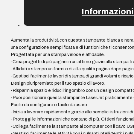
Informazioni
Aumenta la produttività con questa stampante bianca e nera a
una configurazione semplificata e di funzioni che ti consento
Progettata per una stampa veloce e affidabile.
-Crea progetti di più pagine in un attimo grazie alla stampa f
-Affidati a stampe uniformi e di alta qualità pagina dopo pagina
-Gestisci facilmente lavori di stampa di grandi volumi e ricar
Design pluripremiato per il tuo spazio di lavoro.
-Risparmia spazio e riduci l’ingombro con un design compatto
-Puoi posizionare questa stampante LaserJet praticamente ov
Facile da configurare e facile da usare.
-Inizia a lavorare rapidamente grazie alle semplici istruzioni d
-Proteggi le informazioni che contano di più. Ottieni funzionali
-Collega facilmente la stampante al computer con il cavo USB
-Gestisci facilmente le attività con i pulsanti intelligenti: i 