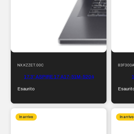
NX.KZZET.00C
83F300A
17.3″ ASPIRE 17 A17-51M-5204
1
Esaurito
Esaurit
In arrivo
In arrivo