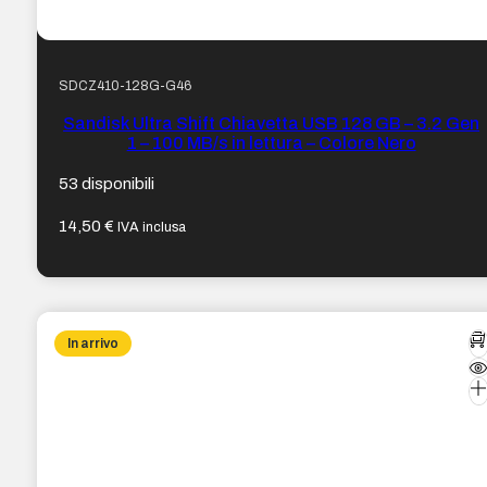
SDCZ410-128G-G46
Sandisk Ultra Shift Chiavetta USB 128 GB – 3.2 Gen
1 – 100 MB/s in lettura – Colore Nero
53 disponibili
14,50
€
IVA inclusa
In arrivo