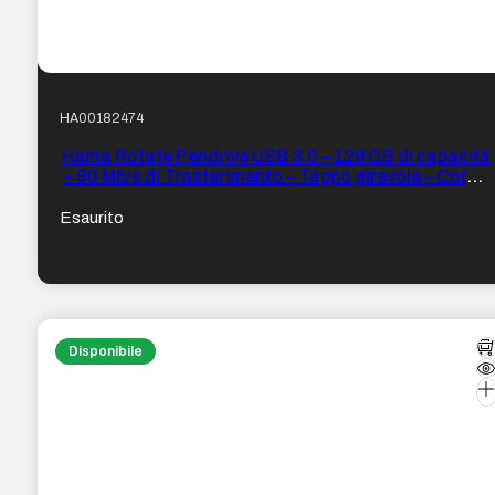
HA00182474
Hama Rotate Pendrive USB 3.0 – 128 GB di capacità
– 90 Mb/s di Trasferimento – Tappo girevole – Corpo
in metallo – Colore Blu
Esaurito
Disponibile