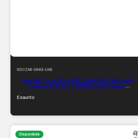
SDCZ48-064G-U46
Sandisk Cruzer Ultra USB 3.0 64 GB – Velocità di
trasferimento fino a 80 MB/s – Colore Nero
(chiavetta USB)
Esaurito
Disponibile