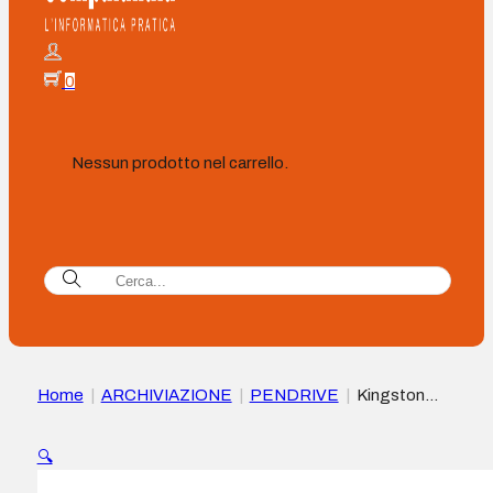
0
Nessun prodotto nel carrello.
Home
|
ARCHIVIAZIONE
|
PENDRIVE
|
Kingston
DataTraveler Exodia Chiavetta USB 128 GB – USB 3.2 Gen 1
Cappuccio girevole – Colore turchese
🔍