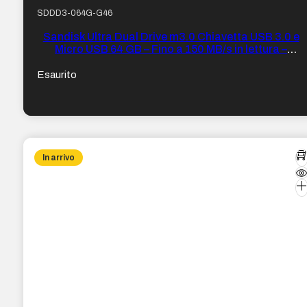
SDDD3-064G-G46
Sandisk Ultra Dual Drive m3.0 Chiavetta USB 3.0 e
Micro USB 64 GB – Fino a 150 MB/s in lettura –
Colore trasparente/Nero (pendrive)
Esaurito
In arrivo