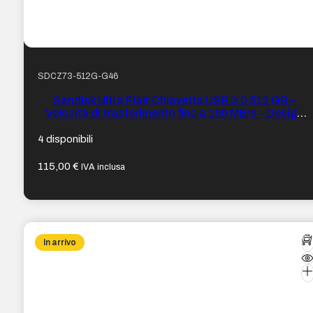
SDCZ73-512G-G46
Sandisk Ultra Flair Chiavetta USB 3.0 512 GB –
Velocità di trasferimento fino a 150 MB/s – Design
metallico – Colore acciaio/Nero
4 disponibili
115,00
€
IVA inclusa
In arrivo