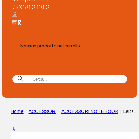
0
Nessun prodotto nel carrello.
Home
|
ACCESSORI
|
ACCESSORI NOTEBOOK
|
Leitz
Ergo Cosy Supporto regolabile per notebook – Design
ergonomico – Altezza regolabile – Blu
🔍