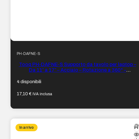
PH-DAFNE-S
Tooq PH-DAFNE-S Supporto da tavolo per laptop –
Da 11″ a 17″ – Acciaio – Rotazione a 360° –
Pieghevole e portatile – Stabile e antiscivolo –
Regolabile – Colore Argento
4 disponibili
17,10
€
IVA inclusa
In arrivo