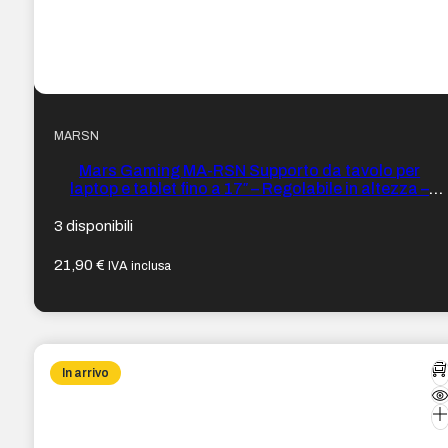
MARSN
Mars Gaming MA-RSN Supporto da tavolo per
laptop e tablet fino a 17″ – Regolabile in altezza –
Rotazione a 360º – Inclinazione fino a 180º –
260x225x38 mm – Colore acciaio
3 disponibili
21,90
€
IVA inclusa
In arrivo