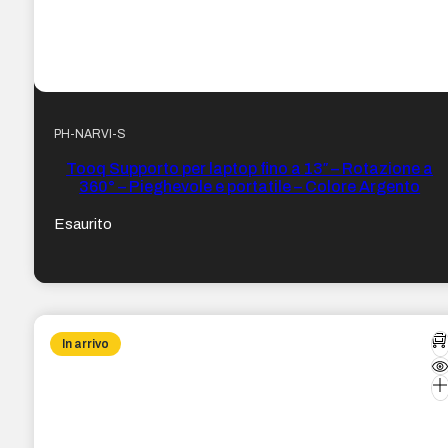
PH-NARVI-S
Tooq Supporto per laptop fino a 13″ – Rotazione a
360° – Pieghevole e portatile – Colore Argento
Esaurito
In arrivo