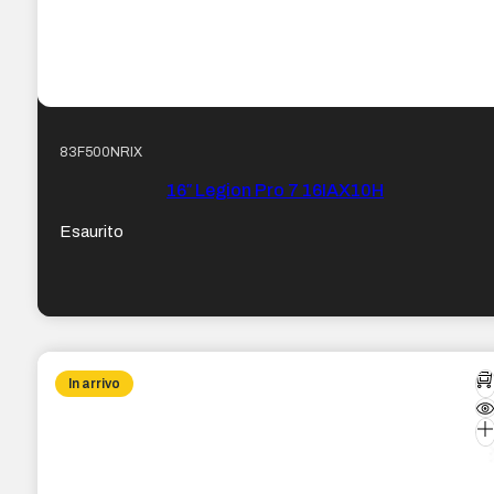
83F500NRIX
16″ Legion Pro 7 16IAX10H
Esaurito
In arrivo