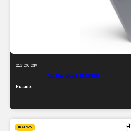
21SK00K6IX
16″ ThinkBook 16 GEN 8
Esaurito
In arrivo