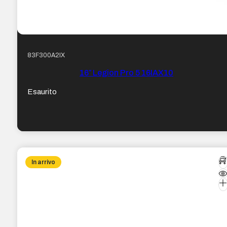
83F300A2IX
16″ Legion Pro 5 16IAX10
Esaurito
In arrivo