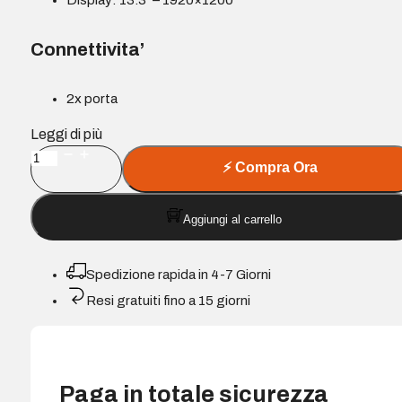
Connettivita’
2x porta
Leggi di più
13,3"
⚡
Compra Ora
ThinkPad
L13
Aggiungi al carrello
Gen
6
quantità
Spedizione rapida in 4-7 Giorni
Resi gratuiti fino a 15 giorni
Paga in totale sicurezza