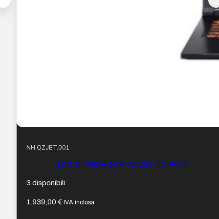
NH.QZJET.001
17.3″ NITRO V 17 AI ANV17-41-R0Y4
3 disponibili
1.939,00
€
IVA inclusa