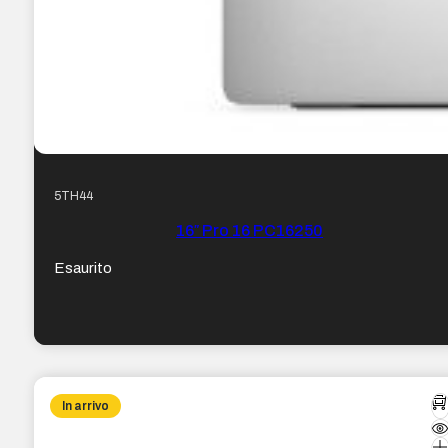
5TH44
16″ Pro 16 PC16250
Esaurito
In arrivo