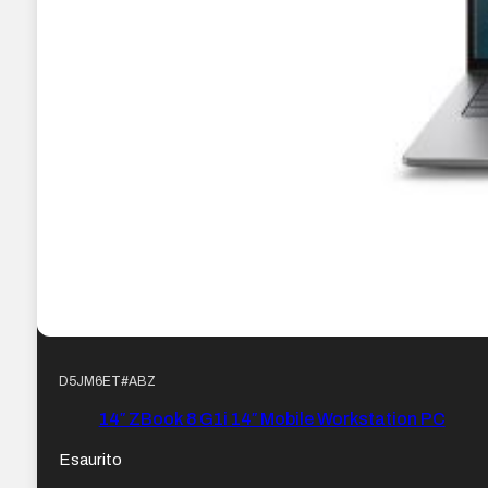
D5JM6ET#ABZ
14″ ZBook 8 G1i 14″ Mobile Workstation PC
Esaurito