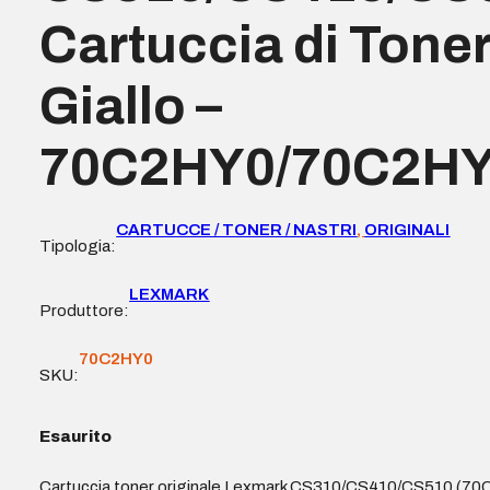
Cartuccia di Toner
Giallo –
70C2HY0/70C2HY
CARTUCCE / TONER / NASTRI
,
ORIGINALI
Tipologia:
LEXMARK
Produttore:
70C2HY0
SKU:
Esaurito
Cartuccia toner originale Lexmark CS310/CS410/CS510 