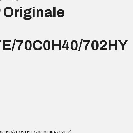
 Originale
E/70C0H40/702HY
(70C2HY0/70C2HYE/70C0H40/702HY)