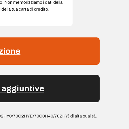
ro. Non memorizziamo i dati della
della tua carta di credito.
zione
 aggiuntive
C2HY0/70C2HYE/70C0H40/702HY) di alta qualità.