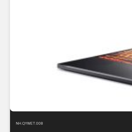
NH.QYWET.008