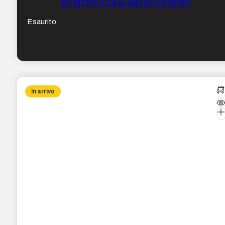
16″ NITRO V 16 AI ANV16-42-R0RC
Esaurito
In arrivo