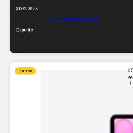
21SK00K6IX
16″ ThinkBook 16 GEN 8
Esaurito
In arrivo