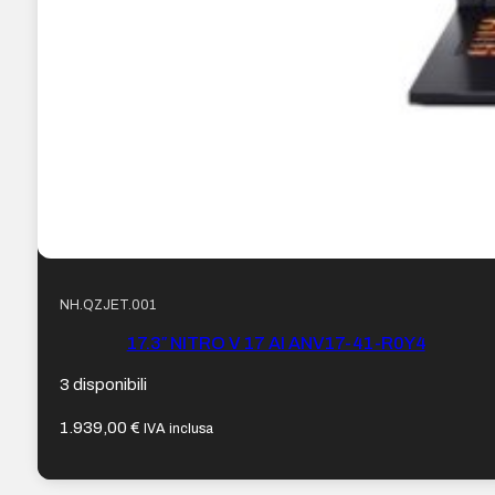
NH.QZJET.001
17.3″ NITRO V 17 AI ANV17-41-R0Y4
3 disponibili
1.939,00
€
IVA inclusa