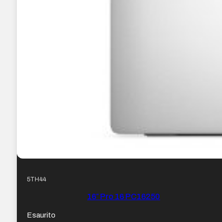
5TH44
16″ Pro 16 PC16250
Esaurito