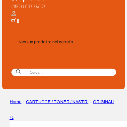
0
Nessun prodotto nel carrello.
Home
|
CARTUCCE / TONER / NASTRI
|
ORIGINALI
|
Lexmark CS310/CS410/CS510/CX310/CX410/CX510
Sviluppatore Originale Ciano – 70C0D20/700D2
🔍