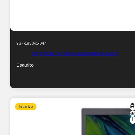
9S7-183341-047
18″ STEALTH 18 HX AI A2XWHG-047IT
Esaurito
In arrivo