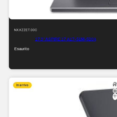
NX.KZZET.00C
17.3″ ASPIRE 17 A17-51M-5204
Esaurito
In arrivo