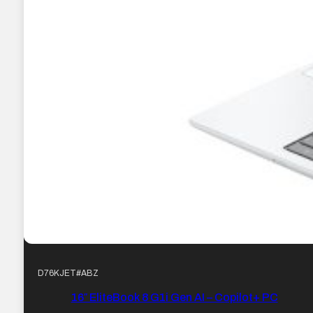
D76KJET#ABZ
16″ EliteBook 8 G1i Gen AI – Copilot+ PC