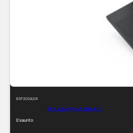
83F300A2IX
16″ Legion Pro 5 16IAX10
Esaurito