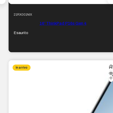
21RX001NIX
16″ ThinkPad P16s Gen 4
Esaurito
In arrivo