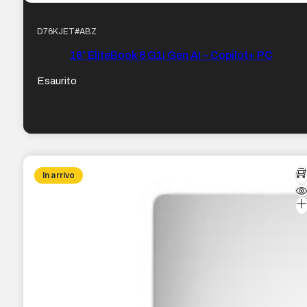
D76KJET#ABZ
16″ EliteBook 8 G1i Gen AI – Copilot+ PC
Esaurito
In arrivo