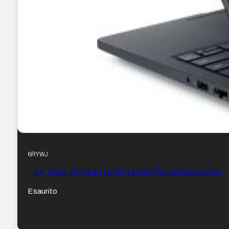
6RYWJ
14″ DELL Pro Max 14 MC14250 (NO alimentatore)
Esaurito