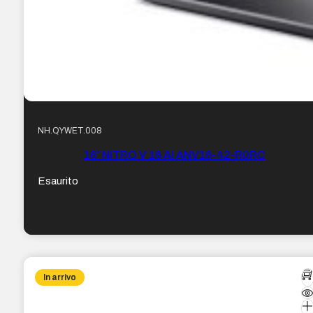
NH.QYWET.008
16″ NITRO V 16 AI ANV16-42-R0RC
Esaurito
In arrivo