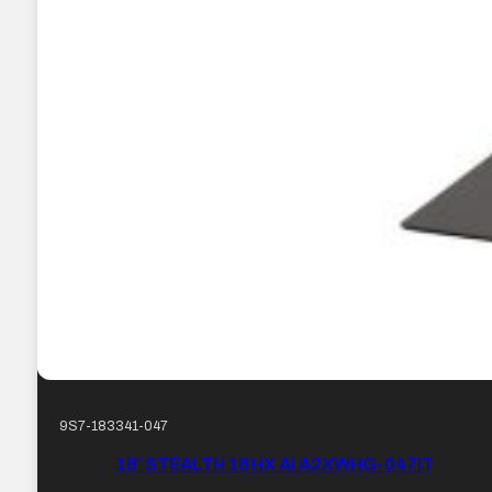
9S7-183341-047
18″ STEALTH 18 HX AI A2XWHG-047IT