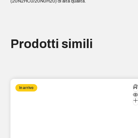
(20N2HC0/20N0H20) di alta qualità.
Prodotti simili
In arrivo