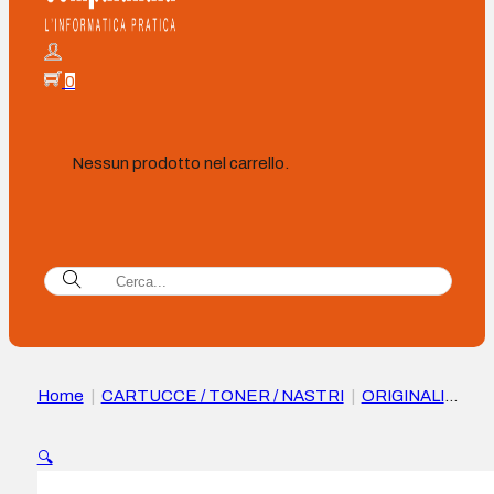
0
Nessun prodotto nel carrello.
Home
|
CARTUCCE / TONER / NASTRI
|
ORIGINALI
|
Lexmark CS331/CX331 Cartuccia Toner Originale Ciano –
20N2HC0/20N0H20
🔍