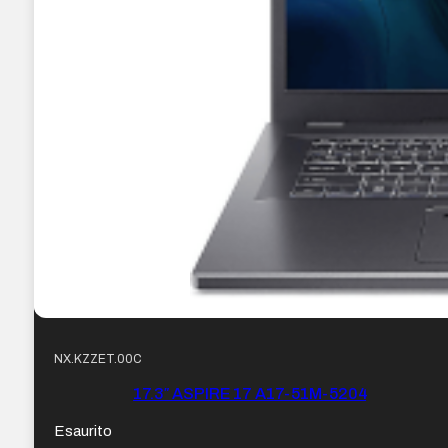
NX.KZZET.00C
17.3″ ASPIRE 17 A17-51M-5204
Esaurito