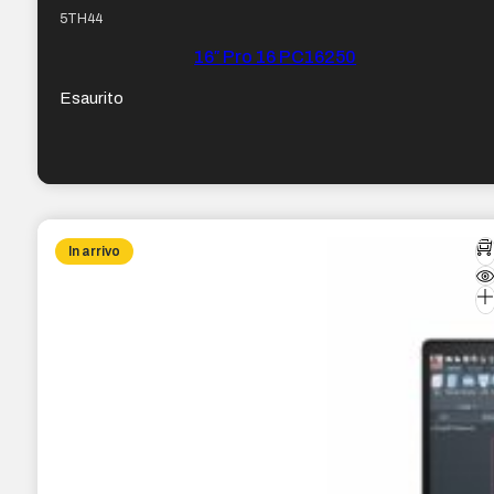
5TH44
16″ Pro 16 PC16250
Esaurito
In arrivo