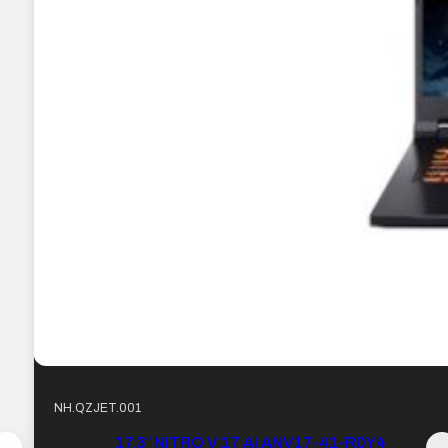
NH.QZJET.001
17.3″ NITRO V 17 AI ANV17-41-R0Y4