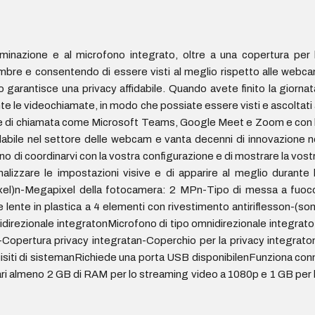
nazione e al microfono integrato, oltre a una copertura per 
re e consentendo di essere visti al meglio rispetto alle webc
garantisce una privacy affidabile. Quando avete finito la giornat
te le videochiamate, in modo che possiate essere visti e ascoltati 
orme di chiamata come Microsoft Teams, Google Meet e Zoom e con 
ile nel settore delle webcam e vanta decenni di innovazione n
o di coordinarvi con la vostra configurazione e di mostrare la vost
alizzare le impostazioni visive e di apparire al meglio durante 
ixel)n-Megapixel della fotocamera: 2 MPn-Tipo di messa a fuoc
e lente in plastica a 4 elementi con rivestimento antiriflesson-(so
irezionale integratonMicrofono di tipo omnidirezionale integrato
Copertura privacy integratan-Coperchio per la privacy integrato
quisiti di sistemanRichiede una porta USB disponibilenFunziona con
 almeno 2 GB di RAM per lo streaming video a 1080p e 1 GB per 