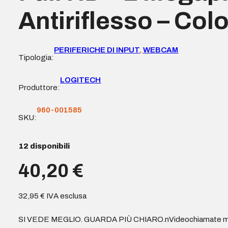
Antiriflesso – Colo
PERIFERICHE DI INPUT
,
WEBCAM
Tipologia:
LOGITECH
Produttore:
960-001585
SKU:
12 disponibili
40,20
€
32,95
€
IVA esclusa
SI VEDE MEGLIO. GUARDA PIÙ CHIARO.nVideochiamate miglio