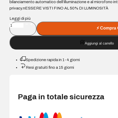
bilanciamento automatico dell’illuminazione e al microfono int
privacy.nESSERE VISTI FINO AL 50% DI LUMINOSITÀ
Leggi di più
Logitech
⚡
Compra 
Brio
100
Aggiungi al carrello
Webcam
Full
HD
Spedizione rapida in 1-4 giorni
-
Resi gratuiti fino a 15 giorni
2
Megapixel
-
Antiriflesso
-
Paga in totale sicurezza
Colore
grafite
quantità