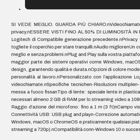
SI VEDE MEGLIO. GUARDA PIÙ CHIARO.nVideochiamate miglio
privacy.nESSERE VISTI FINO AL 50% DI LUMINOSITÀ IN PIÙnR
Logitech di Compatibile generazione precedente.nPrivacy tot
togliete il coperchio per stare tranquilli.nAudio migliorenUn
meglio e senza problemi.nPlug and Play sulla vostra piatta
maggior parte dei sistemi operativi come Windows, macOS
design, garantendo qualità e durata.nOpzioni di colore modern
personalità al lavoro.nPersonalizzato con l’applicazione Lo
videochiamate.nSpecifiche tecnichen-Risoluzioni multiple
messa a fuoco fissanTipo di lente: speciale lente in plastica
necessari almeno 2 GB di RAM per lo streaming video a 1080
Raggio d’azione del microfono: fino a 1 m (3 ft)nCampo vis
Connettività USB: USB plug and playn-Correzione automatica d
Windows, macOS o ChromeOS e praticamente qualsiasi piatta
streaming a 720p).nCompatibilità conn-Windows 10 o succ