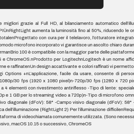
ri grazie al Full HD, al bilanciamento automatico dell’illumi
ightLight aumenta la luminosità fino al 50%, riducendo le omb
alenProgettato con cura per il telelavoro, l’otturatore integrato 
 comodo microfono incorporato vi garantisce un ascolto chiaro duran
formanBrio 100 è compatibile con la maggior parte delle piattaf
 e ChromeOS.nProdotto per LogitechnLogitech è un nome affidab
e e raffinatenUn design accattivante e colori raffinati vi permetton
gi Options +nL’applicazione, facile da usare, consente di person
n-1080p/30 fps (1920 x 1080 pixel)n-720p/30 fps (1280 x 720 p
 a 4 elementi con rivestimento antiriflesso -Tipo di lente: special
p e 1 GB per lo streaming video a 720p)n-Tipo di microfono omnid
ivo diagonale (dFoV): 58° -Campo visivo diagonale (dFoV): 58° -
ell’illuminazione (RightLight 2) Per l’illuminazione difficilenRe
forma di videochiamata comunemente utilizzata. (Sono necessari
essivo, macOS 10.15 o successivo, ChromeOS