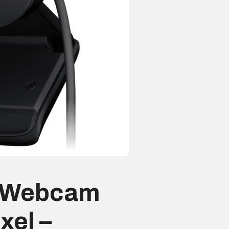
0 Webcam
xel –