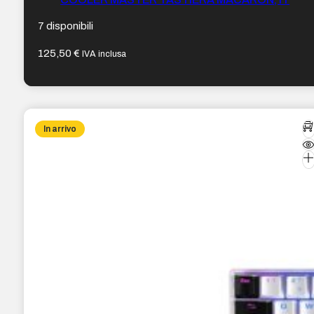
7 disponibili
125,50
€
IVA inclusa
In arrivo