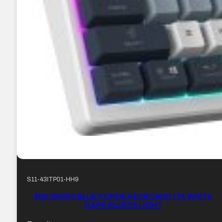
S11-43ITP01-HH9
MSI GK600 BLUE FORGE KEYBOARD ITA WHITE
DARK BLUE25 LIGHT