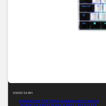
SGK50 S4 WH
SHARKOON TASTIERA GAMING MECCANICA
SGK50 S4 SWITCH KAILH RED, LAYOUT ITA,