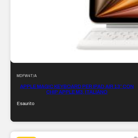
MDFW4T/A
APPLE MAGIC KEYBOARD PER IPAD AIR 13″ CON
CHIP APPLE M3, ITALIANO
Esaurito