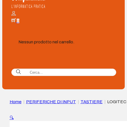
0
Nessun prodotto nel carrello.
Home
|
PERIFERICHE DI INPUT
|
TASTIERE
|
LOGITEC
BUNDLE MOUSE + TASTIERA WIRELESS COMBO MK295
(tastiera inglese)
🔍