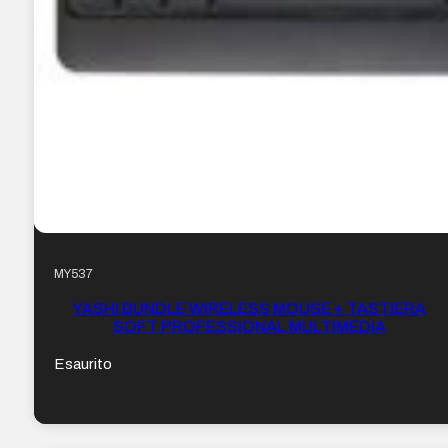
MY537
YASHI BUNDLE WIRELESS MOUSE + TASTIERA
SOFT PROFESSIONAL MULTIMEDIA
Esaurito