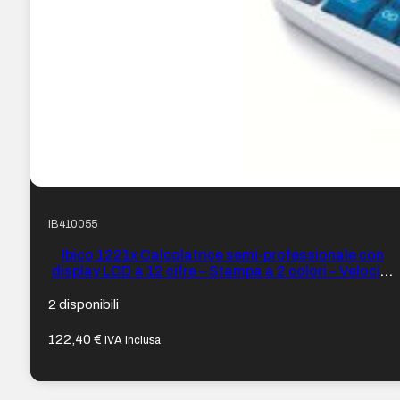
IB410055
Ibico 1221x Calcolatrice semi-professionale con
display LCD a 12 cifre – Stampa a 2 colori – Velocità
di stampa 2,4 righe al secondo – Tastiera
professionale – Colore Bianco/Blu
2 disponibili
122,40
€
IVA inclusa