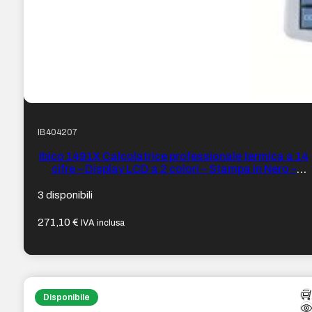
IB404207
Ibico 1491X Calcolatrice professionale termica a 14
cifre – Display LCD a 2 colori – Stampa in Nero –
Velocità 10 righe al secondo
3 disponibili
271,10
€
IVA inclusa
Disponibile