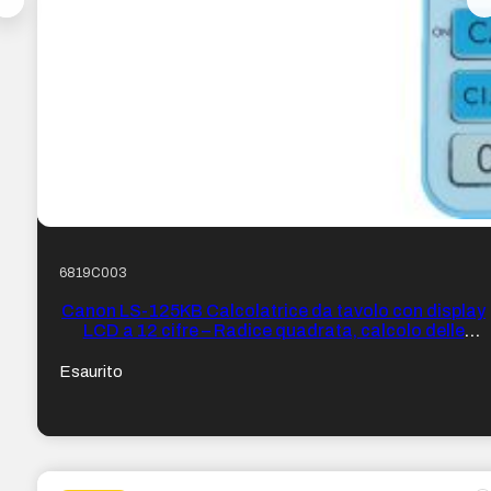
6819C003
Canon LS-125KB Calcolatrice da tavolo con display
LCD a 12 cifre – Radice quadrata, calcolo delle
costanti, totale generale, cambio di segno ecc… –
Alimentazione solare e a batterie – Colore Blu
Esaurito