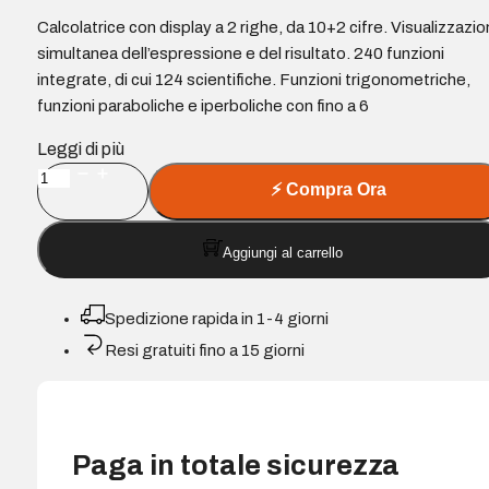
Calcolatrice con display a 2 righe, da 10+2 cifre. Visualizzazi
simultanea dell’espressione e del risultato. 240 funzioni
integrate, di cui 124 scientifiche. Funzioni trigonometriche,
funzioni paraboliche e iperboliche con fino a 6
Leggi di più
Milan
⚡
Compra Ora
M240
Calcolatrice
Aggiungi al carrello
scientifica
10+2
cifre
Spedizione rapida in 1-4 giorni
-
Resi gratuiti fino a 15 giorni
Display
a
2
righe
Paga in totale sicurezza
-