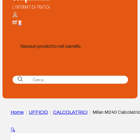
0
Nessun prodotto nel carrello.
Home
|
UFFICIO
|
CALCOLATRICI
|
Milan M240 Calcolatri
scientifica 10+2 cifre – Display a 2 righe – 240 funzioni
integrate, di cui 124 scientifiche – Box protettiva stampata –
🔍
Colore Nero/Bianco/Rosso/Grigio