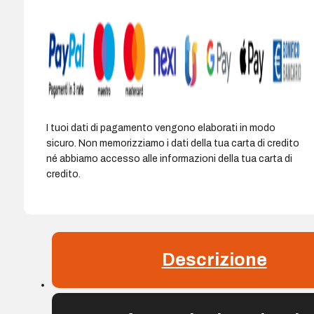
240
funzioni
integrate,
di
cui
124
scientifiche
-
I tuoi dati di pagamento vengono elaborati in modo
Box
sicuro. Non memorizziamo i dati della tua carta di credito
protettiva
né abbiamo accesso alle informazioni della tua carta di
stampata
credito.
-
Colore
Nero/Bianco/Rosso/Grigio
quantità
Descrizione