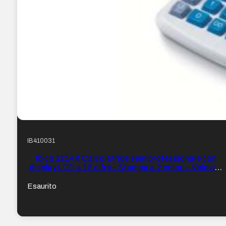
IB410031
Ibico 1214X Calcolatrice semiprofessionale con
display LCD a 12 cifre – Stampa a 2 colori – Velocità
di stampa 2,4 righe al secondo – Colore Bianco/Blu
Esaurito