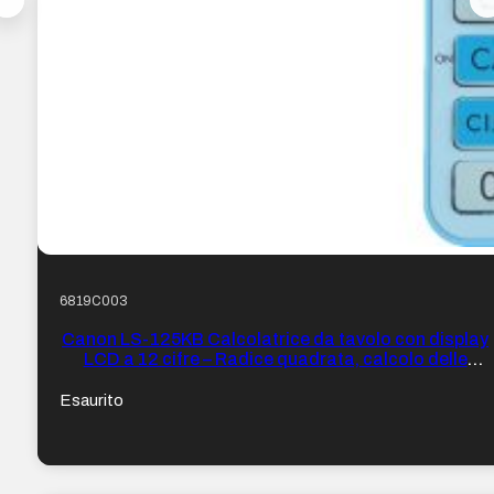
6819C003
Canon LS-125KB Calcolatrice da tavolo con display
LCD a 12 cifre – Radice quadrata, calcolo delle
costanti, totale generale, cambio di segno ecc… –
Alimentazione solare e a batterie – Colore Blu
Esaurito