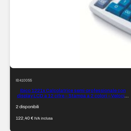
IB410055
Ibico 1221x Calcolatrice semi-professionale con
display LCD a 12 cifre – Stampa a 2 colori – Velocità
di stampa 2,4 righe al secondo – Tastiera
professionale – Colore Bianco/Blu
2 disponibili
122,40
€
IVA inclusa