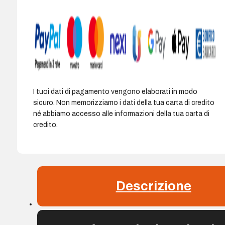
240
funzioni
integrate,
di
cui
124
scientifiche
-
I tuoi dati di pagamento vengono elaborati in modo
Box
sicuro. Non memorizziamo i dati della tua carta di credito
protettiva
né abbiamo accesso alle informazioni della tua carta di
verde
credito.
-
Colore
Nero/Bianco/Verde/Grigio
quantità
Descrizione