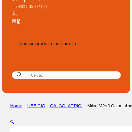
0
Nessun prodotto nel carrello.
Home
|
UFFICIO
|
CALCOLATRICI
|
Milan M240 Calcolatri
scientifica 10+2 cifre – Display a 2 righe – 240 funzioni
integrate, di cui 124 scientifiche – Box protettiva verde – Col
🔍
Nero/Bianco/Verde/Grigio