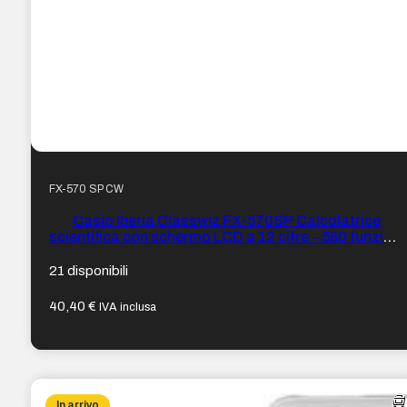
FX-570 SP CW
Casio Iberia Classwiz FX-570SP Calcolatrice
scientifica con schermo LCD a 12 cifre – 560 funzioni
– Copertura protettiva – Colore Bianco
21 disponibili
40,40
€
IVA inclusa
In arrivo