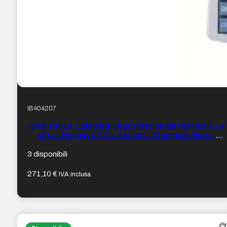
IB404207
Ibico 1491X Calcolatrice professionale termica a 14
cifre – Display LCD a 2 colori – Stampa in Nero –
Velocità 10 righe al secondo
3 disponibili
271,10
€
IVA inclusa