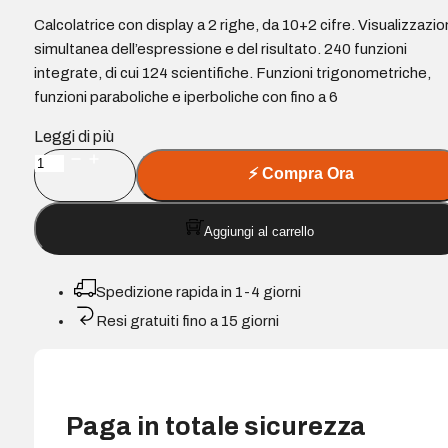
Calcolatrice con display a 2 righe, da 10+2 cifre. Visualizzazi
simultanea dell’espressione e del risultato. 240 funzioni
integrate, di cui 124 scientifiche. Funzioni trigonometriche,
funzioni paraboliche e iperboliche con fino a 6
Leggi di più
Milan
⚡
Compra Ora
M240
Calcolatrice
Aggiungi al carrello
scientifica
10+2
cifre
Spedizione rapida in 1-4 giorni
-
Resi gratuiti fino a 15 giorni
Display
a
2
righe
Paga in totale sicurezza
-