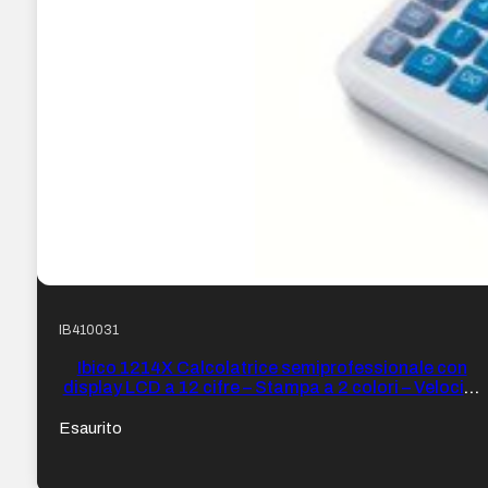
IB410031
Ibico 1214X Calcolatrice semiprofessionale con
display LCD a 12 cifre – Stampa a 2 colori – Velocità
di stampa 2,4 righe al secondo – Colore Bianco/Blu
Esaurito