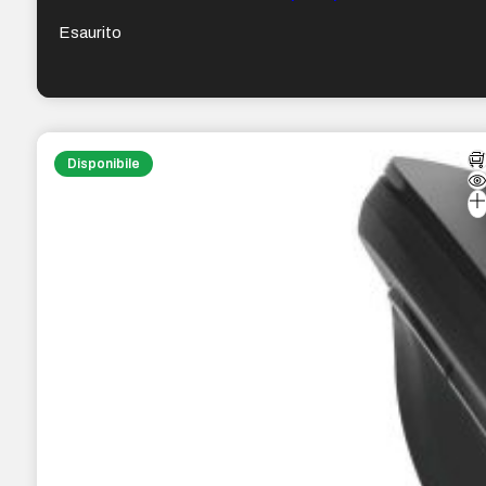
destrimani – Formato medio ergonomico – Colore
Grigio/Nero
Esaurito
Disponibile