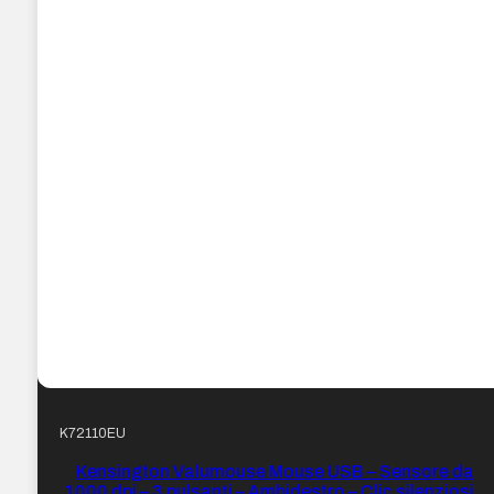
K72110EU
Kensington Valumouse Mouse USB – Sensore da
1000 dpi – 3 pulsanti – Ambidestro – Clic silenziosi –