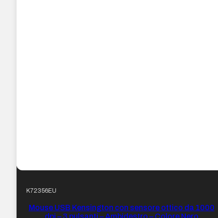
K72356EU
Mouse USB Kensington con sensore ottico da 1000
dpi – 3 pulsanti – Ambidestro – Colore Nero