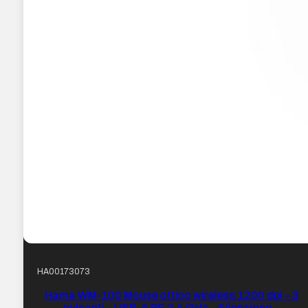
HA00173073
Hama WM-100 Mouse ottico wireless 1200 dpi – 3
pulsanti – USB-A RF 2,4 GHz – Silenzioso –