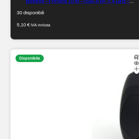
pulsanti – Portata 10 m – USB-A RF 2,4 GHz –
Ambidestro – 6 x 3,1 x 10,5 cm – Colore Nero
30 disponibili
5,10
€
IVA inclusa
Disponibile