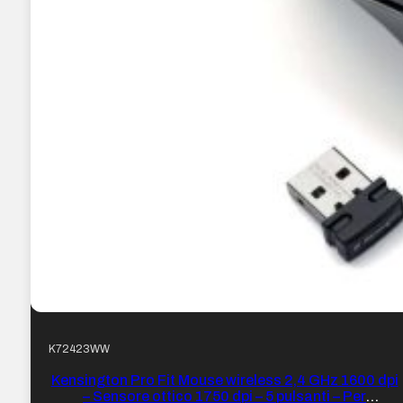
K72423WW
Kensington Pro Fit Mouse wireless 2,4 GHz 1600 dpi
– Sensore ottico 1750 dpi – 5 pulsanti – Per