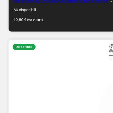
ergonomico – DPI selezionabile 800-1200-2400 dpi
– Batteria ricaricabile al litio di 400 mAh – Colore
Nero
60 disponibili
12,80
€
IVA inclusa
Disponibile