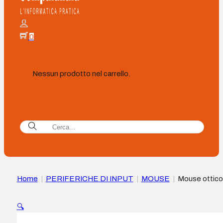
0
Nessun prodotto nel carrello.
Home
|
PERIFERICHE DI INPUT
|
MOUSE
|
Mouse ottico
Trackball Kensington Expert USB – Sfera da 55 mm – 4 pulsa
personalizzabili – Poggiapolsi rimovibile – Compatibile con P
🔍
Mac – Cavo da 1,80 m – Colore Nero