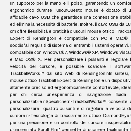
un supporto per la mano e il polso, garantendo un comfo
ergonomico durante l’uso.nQuesto mouse è dotato di u
affidabile cavo USB che garantisce una connessione stabi
ed elimina la necessità di batterie. Inoltre, il cavo USB da 1
cm offre flessibilità e praticità d’uso.nIl mouse ottico Trackba
Expert di Kensington è compatibile con PC e Mac® 
soddisfa i requisiti di sistema di entrambi i sistemi operativi.
compatibile con Windows®7, Windows® XP, Windows Vista
e Mac OS® X. Per personalizzare i pulsanti e regolare 
velocità del cursore, è possibile scaricare il softwar
TrackballWorks™ dal sito Web di Kensington.nIn sintesi, 
mouse ottico Trackball Expert di Kensington è un dispositi
altamente preciso ed ergonomicamente confortevole, idea
per chi cerca un’esperienza di navigazione fluida 
personalizzabile.nSpecifiche:n-TrackballWorks™ consente 
personalizzare i quattro pulsanti e di regolare la velocità d
cursore.n-Tecnologia di tracciamento ottico DiamondEye
per una precisione e un controllo del cursore insuperabili.n
pluripremiato Scroll Ring permette di scorrere facilmente 