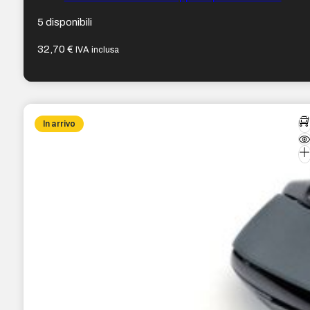
destrimani – Formato medio ergonomico – Colore
Blu/Nero
5 disponibili
32,70
€
IVA inclusa
In arrivo