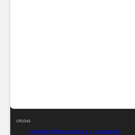
CR1043
Cromad X53 Mouse USB 2.0 – 3 pulsanti –