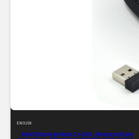
EW3158
Ewent Mouse wireless 2,4 GHz – Mouse verticale