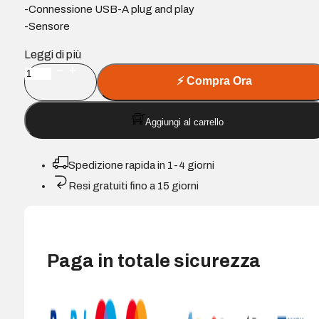
-Connessione USB-A plug and play
-Sensore
Leggi di più
Mouse
⚡
Compra Ora
USB
HP
Aggiungi al carrello
125
-
Sensore
Spedizione rapida in 1-4 giorni
ottico
Resi gratuiti fino a 15 giorni
1200
DPI
-
Design
Paga in totale sicurezza
ergonomico
ambidestro
-
3