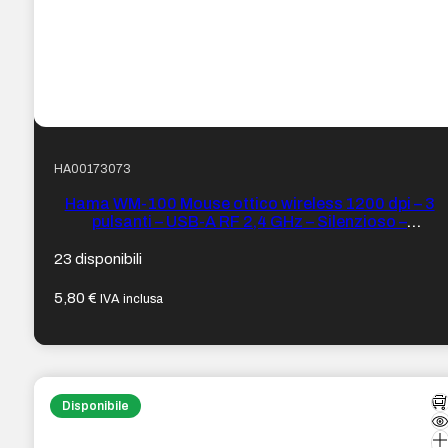
HA00173073
Hama WM-100 Mouse ottico wireless 1200 dpi – 3
pulsanti – USB-A RF 2,4 GHz – Silenzioso –
Ambidestro – Portata 10 m – 5,8 x 3,5 x 10,3 cm –
Colore Nero
23 disponibili
5,80
€
IVA inclusa
Disponibile