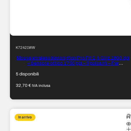
K72421WW
Mouse wireless Kensington Pro Fit 2,4 GHz 1600 dpi
– Sensore ottico 1750 ppi – 5 pulsanti – Per
destrimani – Formato medio ergonomico – Colore
Blu/Nero
5 disponibili
32,70
€
IVA inclusa
In arrivo