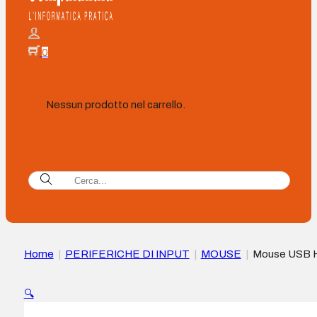
0
Nessun prodotto nel carrello.
Home
|
PERIFERICHE DI INPUT
|
MOUSE
|
Mouse USB 
125 – Sensore ottico 1200 DPI – Design ergonomico
ambidestro – 3 pulsanti con rotella di scorrimento – Colore N
🔍