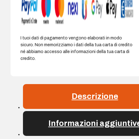
pulsanti
con
rotella
di
scorrimento
I tuoi dati di pagamento vengono elaborati in modo
-
sicuro. Non memorizziamo i dati della tua carta di credito
Colore
né abbiamo accesso alle informazioni della tua carta di
Nero
credito.
quantità
Descrizione
Informazioni aggiuntiv