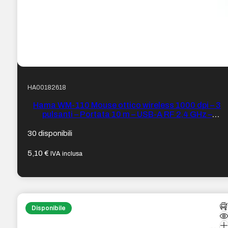
HA00182618
Hama WM-110 Mouse ottico wireless 1000 dpi – 3
pulsanti – Portata 10 m – USB-A RF 2,4 GHz –
Ambidestro – 6 x 3,1 x 10,5 cm – Colore Nero
30 disponibili
5,10
€
IVA inclusa
Disponibile