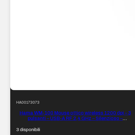
HA00173073
Hama WM-100 Mouse ottico wireless 1200 dpi – 3
pulsanti – USB-A RF 2,4 GHz – Silenzioso –
Ambidestro – Portata 10 m – 5,8 x 3,5 x 10,3 cm –
Colore Nero
3 disponibili