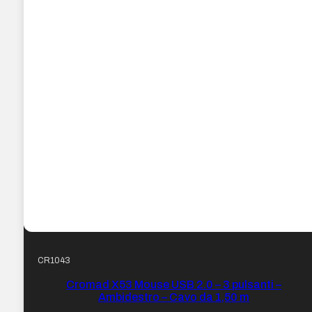
CR1043
Cromad X53 Mouse USB 2.0 – 3 pulsanti –
Ambidestro – Cavo da 1,50 m