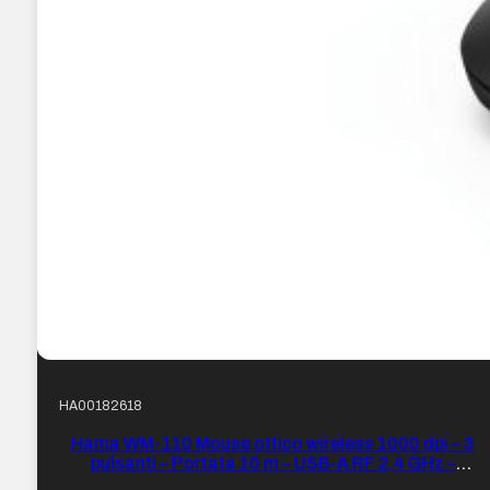
HA00182618
Hama WM-110 Mouse ottico wireless 1000 dpi – 3
pulsanti – Portata 10 m – USB-A RF 2,4 GHz –
Ambidestro – 6 x 3,1 x 10,5 cm – Colore Nero