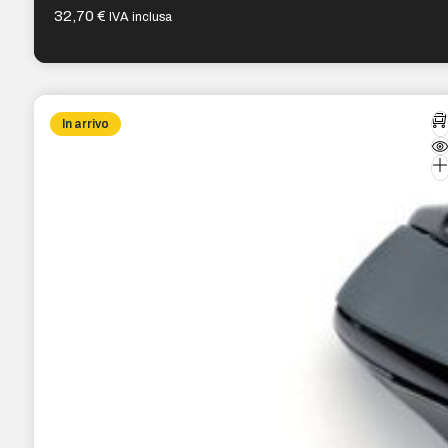
32,70
€
IVA inclusa
In arrivo