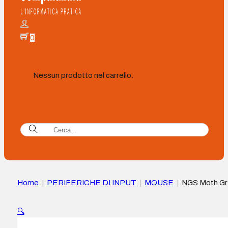
0
Nessun prodotto nel carrello.
Home
|
PERIFERICHE DI INPUT
|
MOUSE
|
NGS Moth Gr
Mouse USB 1600 dpi + Adattatore da USB-A a USB-C – 5
pulsanti – Per destrimani – Cavo da 1,80 m – Colore Grigio/N
🔍