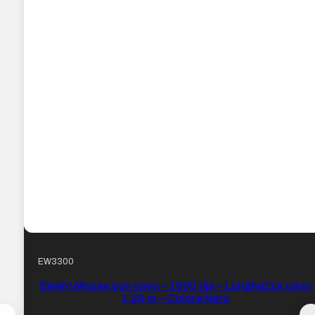
EW3300
Ewent Mouse con cavo – 1000 dpi – Lunghezza cavo
1,20 m – Colore Nero