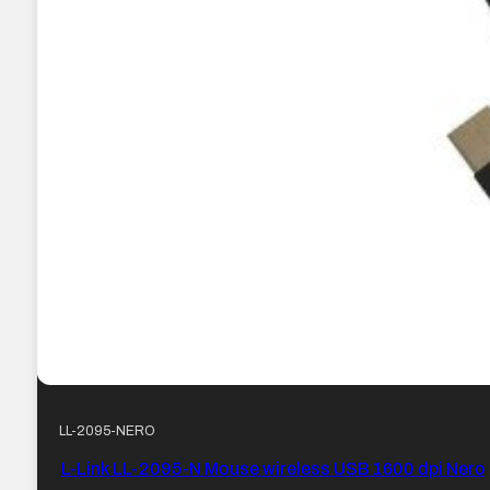
LL-2095-NERO
L-Link LL-2095-N Mouse wireless USB 1600 dpi Nero