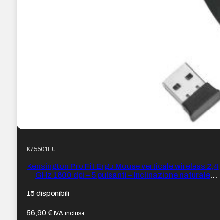
K75501EU
Kensington Pro Fit Ergo Mouse verticale wireless 2,4
GHz 1600 dpi – 5 pulsanti – Inclinazione naturale
46,7º – Portata fino a 20 m – Indicatore di carica –
Colore Nero
15 disponibili
56,90
€
IVA inclusa