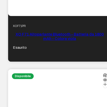
XOF71PR
XO F71 Altoparlante Bluetooth – Batteria da 1800
mAh – Colore viola
Esaurito
Disponibile