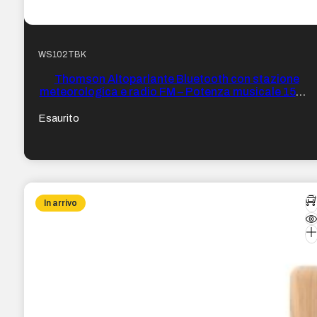
WS102TBK
Thomson Altoparlante Bluetooth con stazione
meteorologica e radio FM – Potenza musicale 15W –
Display retroilluminato – Sonda esterna wireless –
Colore legno e Nero
Esaurito
In arrivo