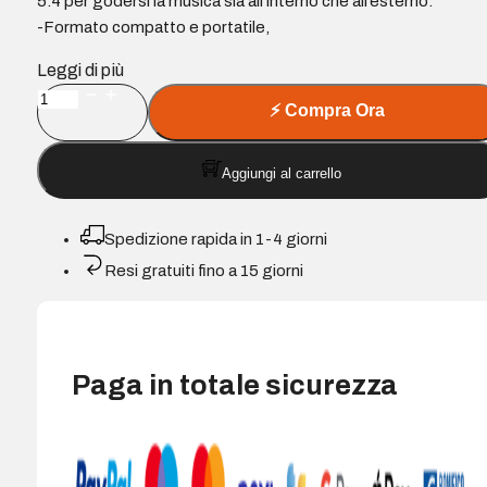
5.4 per godersi la musica sia all’interno che all’esterno.
-Formato compatto e portatile,
Leggi di più
NGS
⚡
Compra Ora
Roller
Furia
Aggiungi al carrello
2
Tiny
Altoparlante
Spedizione rapida in 1-4 giorni
Bluetooth
Resi gratuiti fino a 15 giorni
20W
TWS
-
Illuminazione
Paga in totale sicurezza
LED
-
Autonomia
fino