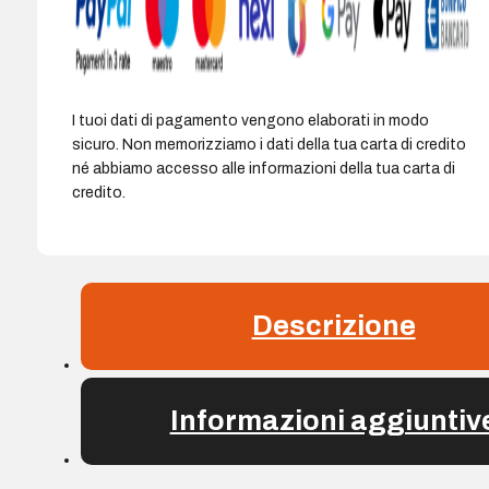
a
7
ore
-
Resistenza
I tuoi dati di pagamento vengono elaborati in modo
all'acqua
sicuro. Non memorizziamo i dati della tua carta di credito
IPX7
né abbiamo accesso alle informazioni della tua carta di
-
credito.
Colore
Nero
quantità
Descrizione
Informazioni aggiuntiv