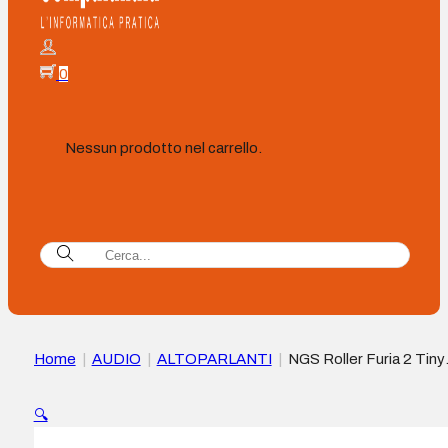
0
Nessun prodotto nel carrello.
Home
|
AUDIO
|
ALTOPARLANTI
|
NGS Roller Furia 2 Tiny
Altoparlante Bluetooth 20W TWS – Illuminazione LED –
Autonomia fino a 7 ore – Resistenza all’acqua IPX7 – Colore
🔍
Nero