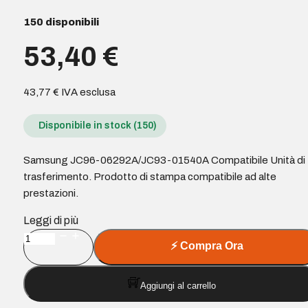
150 disponibili
53,40
€
43,77
€
IVA esclusa
Disponibile in stock (150)
Samsung JC96-06292A/JC93-01540A Compatibile Unità di
trasferimento. Prodotto di stampa compatibile ad alte
prestazioni.
Leggi di più
Samsung
⚡
Compra Ora
JC96-
06292A/JC93-
Aggiungi al carrello
01540A
Compatibile