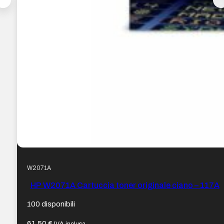
W2071A
HP W2071A Cartuccia toner originale ciano – 117A
100 disponibili
61,50
€