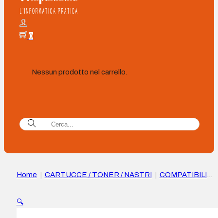
0
Nessun prodotto nel carrello.
Home
|
CARTUCCE / TONER / NASTRI
|
COMPATIBILI
|
Samsung JC96-06292A/JC93-01540A Compatibile Unità 
trasferimento
🔍