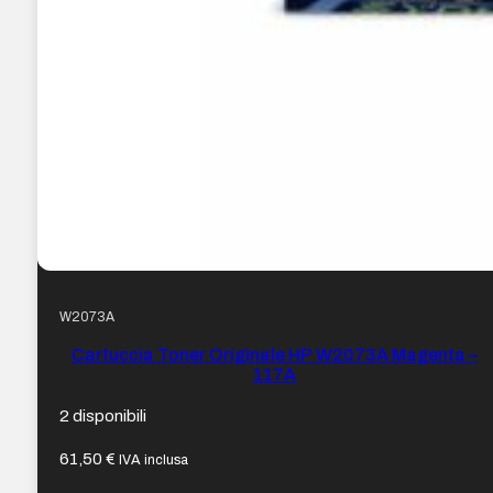
W2073A
Cartuccia Toner Originale HP W2073A Magenta –
117A
2 disponibili
61,50
€
IVA inclusa