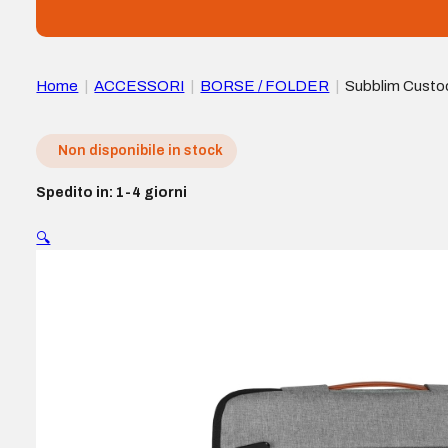
Home
|
ACCESSORI
|
BORSE / FOLDER
|
Subblim Custod
Grigio chiaro
Non disponibile in stock
Spedito in: 1-4 giorni
🔍