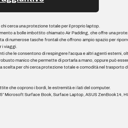
chi cerca una protezione totale per il proprio laptop.
mento a bolle imbottito chiamato Air Padding, che offre una prote
ata di numerose tasche frontali che offrono ampio spazio per riporre 
 i viaggi.
ti che le consentono di respingere l’acqua e altri agenti esterni, o
obusto manico che permette di portarla a mano, oppure può essere 
ma scelta per chi cerca protezione totale e comodità nel trasporto del
ite che coprono i bordi, le estremità e i lati del computer.
,5″ Microsoft Surface Book, Surface Laptop, ASUS ZenBook 14,