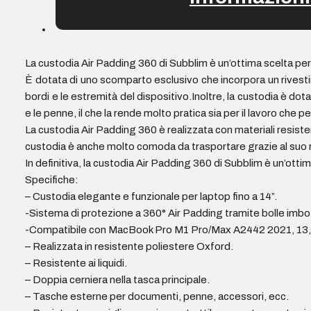
La custodia Air Padding 360 di Subblim è un’ottima scelta per 
È dotata di uno scomparto esclusivo che incorpora un rivesti
bordi e le estremità del dispositivo.Inoltre, la custodia è dot
e le penne, il che la rende molto pratica sia per il lavoro che per
La custodia Air Padding 360 è realizzata con materiali resisten
custodia è anche molto comoda da trasportare grazie al suo r
In definitiva, la custodia Air Padding 360 di Subblim è un’otti
Specifiche:
– Custodia elegante e funzionale per laptop fino a 14”.
-Sistema di protezione a 360° Air Padding tramite bolle imbott
-Compatibile con MacBook Pro M1 Pro/Max A2442 2021, 13
– Realizzata in resistente poliestere Oxford.
– Resistente ai liquidi.
– Doppia cerniera nella tasca principale.
– Tasche esterne per documenti, penne, accessori, ecc.