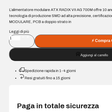
L’alimentatore modulare ATX RADIX VII AG 700M offre 10 anni 
tecnologia di produzione SMD ad alta precisione, certific
MODULARE, PCB a doppio strato in
Leggi di più
Tacens
⚡
Compra 
Radix
VII
Aggiungi al carrello
AG
700M
Alimentatore
Spedizione rapida in 1-4 giorni
80
Resi gratuiti fino a 15 giorni
Plus
Silver
700W
ATX
-
Paga in totale sicurezza
PFC