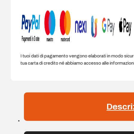
attivo
-
Ventola
da
140
mm
quantità
I tuoi dati di pagamento vengono elaborati in modo sicu
tua carta di credito né abbiamo accesso alle informazioni 
Descri