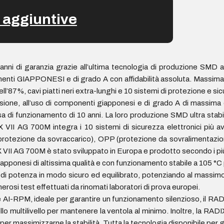
 aggiuntive
ni di garanzia grazie all’ultima tecnologia di produzione SMD 
ti GIAPPONESI e di grado A con affidabilità assoluta. Massima s
’87%, cavi piatti neri extra-lunghi e 10 sistemi di protezione e sicu
sione, all’uso di componenti giapponesi e di grado A di massima qua
 di funzionamento di 10 anni. La loro produzione SMD ultra stabile
ADIX VII AG 700M integra i 10 sistemi di sicurezza elettronici più 
rotezione da sovraccarico), OPP (protezione da sovralimentazio
 VII AG 700M è stato sviluppato in Europa e prodotto secondo i più
iapponesi di altissima qualità e con funzionamento stabile a 105 
 di potenza in modo sicuro ed equilibrato, potenziando al massim
rosi test effettuati da rinomati laboratori di prova europei.
e AI-RPM, ideale per garantire un funzionamento silenzioso, il RAD
lo multilivello per mantenere la ventola al minimo. Inoltre, la RA
 massimizzarne la stabilità. Tutta la tecnologia disponibile per ga