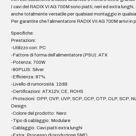
I cavi del RADIX VI AG 700M sono piatti, neri ed extra lungh
anche totalmente versatile per qualsiasi montaggio in qualsiasi
Per garantire che l’alimentatore RADIX VII AG 700M arrivi in
Specifiche:
Prestazioni:
-Utilizzo con: PC
-Fattore di forma dell’alimentatore (PSU): ATX
-Potenza: 700W
-80PLUS: Silver
-Efficienza: 87%
-Livello di rumorosità: 12dB
-Certificazioni: ATX12V, CE, ROHS
-Protezioni: OPP, OVP, UVP, SCP, OCP, OTP, OLP, SCP, N
Design:
-Colore del prodotto: Nero
-Tipo di cablaggio: Modulare
-Cablaggio: Cavi piatti extra lunghi
-Extra: Processo di produzione SMD