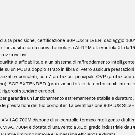
ad alta precisione, certificazione 80PLUS SILVER, cablaggio 10
ilenziosità con la nuova tecnologia AI-RPM e la ventola XL da 1
rezza inclusi.
lità e affidabilità e a un sistema di raffreddamento intelligente,
 su un PCB a doppio strato in fibra di vetro assicura prestazioni
avanzati e completi, con 7 protezioni principali: OVP (protezione 
ne), SCP EXTENDED (protezione totale da cortocircuiti interni 
 rigorosi standard europei.
°C per garantire un funzionamento estremamente stabile e duraturo.
o le prestazioni del tuo computer. La certificazione 80PLUS SILV
IX VII AG 700M dispone di un controllo termico intelligente di ulti
DIX VI AG 700M è dotata di una ventola XL di grado industriale da 1
rantire il minimo rumore e la massima efficienza e durata.