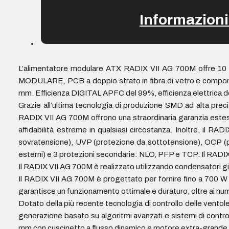
Informazioni
L’alimentatore modulare ATX RADIX VII AG 700M offre 10 an
MODULARE, PCB a doppio strato in fibra di vetro e componen
mm. Efficienza DIGITAL APFC del 99%, efficienza elettrica dell
Grazie all’ultima tecnologia di produzione SMD ad alta preci
RADIX VII AG 700M offrono una straordinaria garanzia estesa
affidabilità estreme in qualsiasi circostanza. Inoltre, il R
sovratensione), UVP (protezione da sottotensione), OCP (p
esterni) e 3 protezioni secondarie: NLO, PFP e TCP. Il RADIX
Il RADIX VII AG 700M è realizzato utilizzando condensatori g
Il RADIX VII AG 700M è progettato per fornire fino a 700 W
garantisce un funzionamento ottimale e duraturo, oltre ai nume
Dotato della più recente tecnologia di controllo delle ventol
generazione basato su algoritmi avanzati e sistemi di control
mm con cuscinetto a flusso dinamico e motore extra-grande per