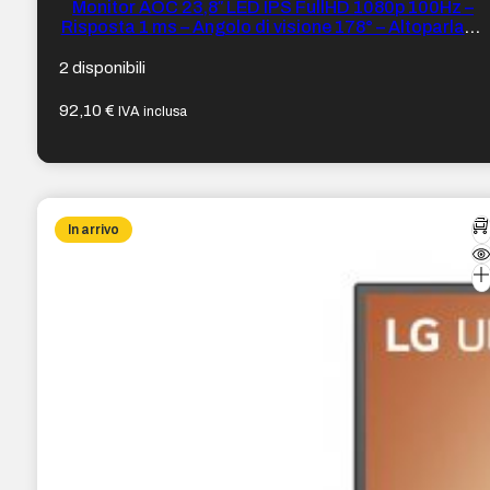
Monitor AOC 23,8″ LED IPS FullHD 1080p 100Hz –
Risposta 1 ms – Angolo di visione 178° – Altoparlanti
integrati – HDMI, VGA, Audio – VESA 100×100 mm
2 disponibili
92,10
€
IVA inclusa
In arrivo