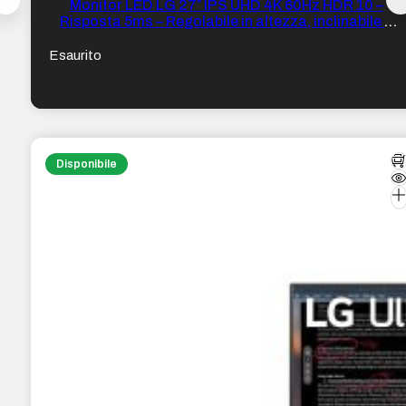
Monitor LED LG 27″ IPS UHD 4K 60Hz HDR 10 –
Risposta 5ms – Regolabile in altezza, inclinabile e
girevole – Altoparlanti 2 x 5W – 16:9 – HDMI,
DisplayPort, USB-C, USB-A – VESA 100×100
Esaurito
Disponibile