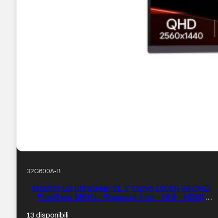
32G600A-B
Monitor LG UltraGear 31,5″ Curvo 1000R VA QHD
FreeSync 180Hz – Risposta 1ms – 16:9 – HDMI,
DisplayPort – VESA 100x100mm
13 disponibili