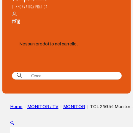
0
Nessun prodotto nel carrello.
Home
|
MONITOR / TV
|
MONITOR
|
TCL 24G54 Monitor
23,8″ MiniLED 16:9 – FHD – 100 Hz – Risposta 5 ms – Vesa
75×75 – Colore Bianco
🔍