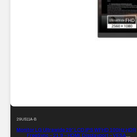
29U511A-B
Monitor LG Ultrawide 29″ LCD IPS WFHD 100Hz HDR
FreeSync – 21:9 – HDMI, Displayport – VESA