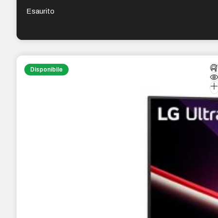
1ms – Altoparlanti – Regolabile in altezza, girevole e
inclinabile – 21:9 – HDMI – VESA 100x100mm
Esaurito
Disponibile