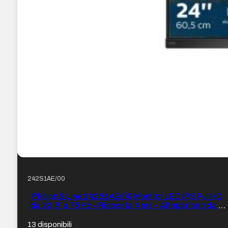
242S1AE/00
Philips S Line 242S1AE/00 Monitor LED IPS FullHD
da 23,8″ a 75 Hz – Risposta 4 ms – Altoparlanti da 4
W – Regolabile in altezza, orientabile e inclinabile –
HDMI, DVI, DisplayPort, VGA – VESA 100×100 mm –
13 disponibili