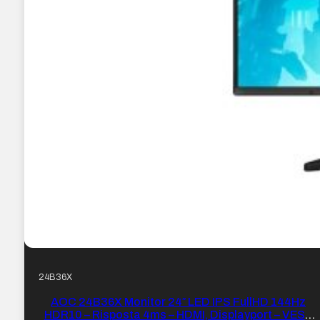
24B36X
AOC 24B36X Monitor 24″ LED IPS FullHD 144Hz
HDR10 – Risposta 4ms – HDMI, Displayport – VESA