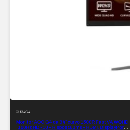
CU34G4
Monitor AOC G4 da 34″ curvo 1500R Fast VA WQHD
180Hz HDR10 – Risposta 1ms – HDMI, DisplayPort,