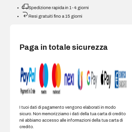
16:9
Spedizione rapida in 1-4 giorni
-
Resi gratuiti fino a 15 giorni
FHD
-
100
Hz
Paga in totale sicurezza
-
Risposta
5
ms
-
Vesa
75x75
-
Colore
I tuoi dati di pagamento vengono elaborati in modo
Bianco
sicuro. Non memorizziamo i dati della tua carta di credito
quantità
né abbiamo accesso alle informazioni della tua carta di
credito.