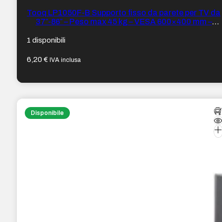
Tooq LP1050F-B Supporto fisso da parete per TV da
37″-86″ – Peso max 45 kg – VESA 600×400 mm –
Colore Nero
1 disponibili
6,20
€
IVA inclusa
Disponibile