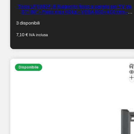
Tooq LP1082F-B Supporto fisso a parete per TV da
37″-80″ – Peso max 45 kg – VESA 600×400 mm –
Colore Nero
3 disponibili
7,10
€
IVA inclusa
Disponibile