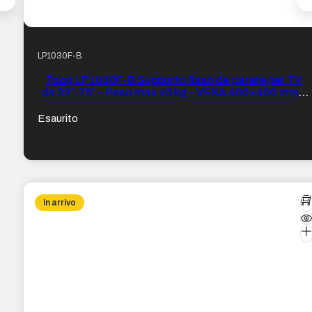
LP1030F-B
Tooq LP1030F-B Supporto fisso da parete per TV
da 32″-75″ – Peso max 45 kg – VESA 400×400 mm –
Colore Nero
Esaurito
In arrivo