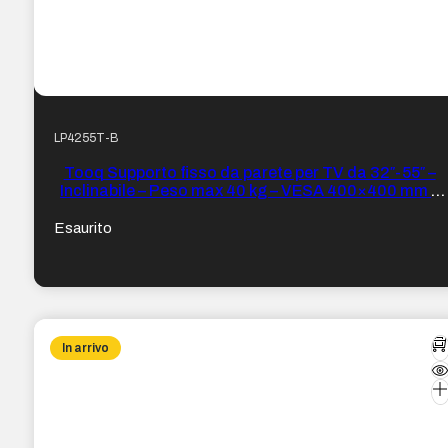
LP4255T-B
Tooq Supporto fisso da parete per TV da 32″-55″ –
Inclinabile – Peso max 40 kg – VESA 400×400 mm –
Colore Nero
Esaurito
In arrivo