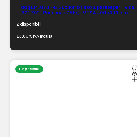
Tooq LP1073F-B Supporto fisso a parete per TV da
32″-70″ – Peso max 75 kg – VESA 400×400 mm –
Sistema di sgancio tramite cordino – Colore Nero
2 disponibili
13,80
€
IVA inclusa
Disponibile