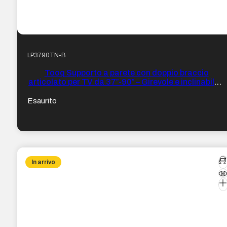
LP3790TN-B
Tooq Supporto a parete con doppio braccio
articolato per TV da 37″-90″ – Girevole e inclinabile –
Peso max 75 kg – VESA 800 x 400 mm – Colore Nero
Esaurito
In arrivo