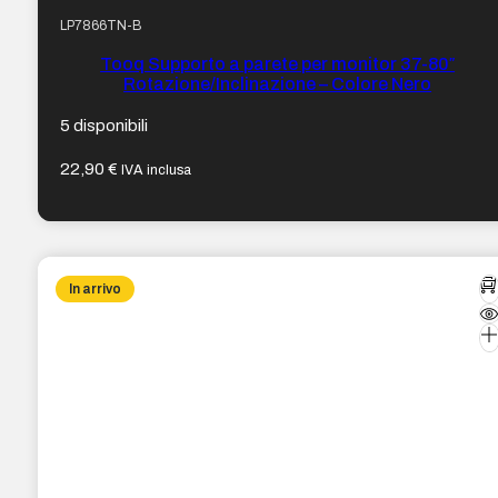
LP7866TN-B
Tooq Supporto a parete per monitor 37-80″
Rotazione/Inclinazione – Colore Nero
5 disponibili
22,90
€
IVA inclusa
In arrivo