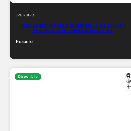
LP1070F-B
Tooq Supporto fisso a parete per TV da 32″-70″ –
Peso max 45 kg – VESA 400×400 mm
Esaurito
Disponibile