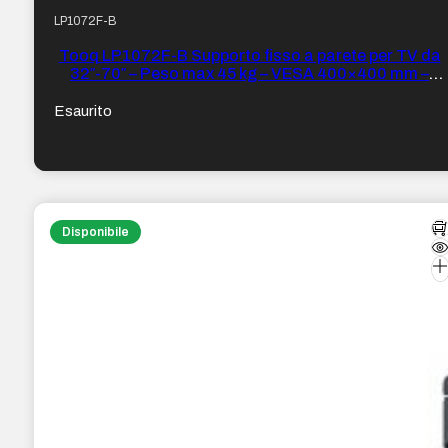
LP1072F-B
Tooq LP1072F-B Supporto fisso a parete per TV da
32″-70″ – Peso max 45 kg – VESA 400×400 mm –
Colore Nero
Esaurito
Disponibile