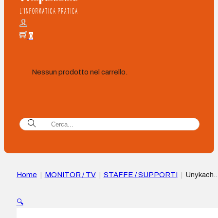
0
Nessun prodotto nel carrello.
Home
|
MONITOR / TV
|
STAFFE / SUPPORTI
|
Unykach
UK1478 Supporto da tavolo con braccio articolato per monito
da 13″-32″ – Girevole, molla a gas – Gestione cavi – Peso max
🔍
10 kg – VESA 100×100 mm