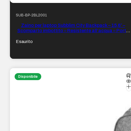
SUB-BP-2BL2001
Zaino per laptop Subblim City Backpack – 15,6″ –
Scomparto imbottito – Resistente all’acqua – Porta
USB – Colore Blu
Esaurito
Disponibile