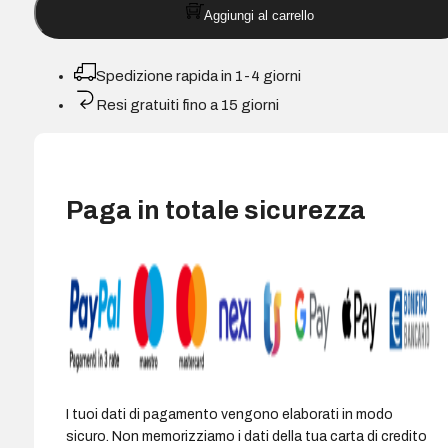
Aggiungi al carrello
Green
Zaino
da
Spedizione rapida in 1-4 giorni
viaggio
Resi gratuiti fino a 15 giorni
per
laptop
fino
a
Paga in totale sicurezza
14"
-
Ecologico
-
Colore
Grigio
quantità
I tuoi dati di pagamento vengono elaborati in modo
sicuro. Non memorizziamo i dati della tua carta di credito