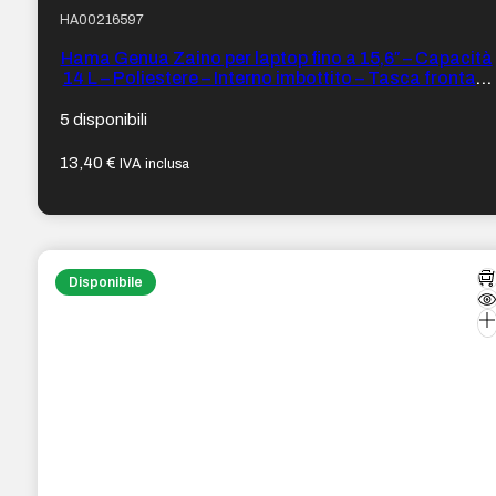
HA00216597
Hama Genua Zaino per laptop fino a 15,6″ – Capacità
14 L – Poliestere – Interno imbottito – Tasca frontale
– 35 x 46 x 9 cm – Colore Nero
5 disponibili
13,40
€
IVA inclusa
Disponibile