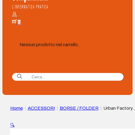
0
Nessun prodotto nel carrello.
Home
|
ACCESSORI
|
BORSE / FOLDER
|
Urban Factory
Heavee Green Zaino da viaggio per laptop fino a 14″ –
Ecologico – Colore Grigio
🔍