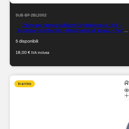
SUB-BP-2BL2002
Zaino per laptop Subblim City Backpack 15,6″ –
Scomparto imbottito – Resistente all’acqua – Porta
USB – Colore Nero
5 disponibili
18,00
€
IVA inclusa
In arrivo