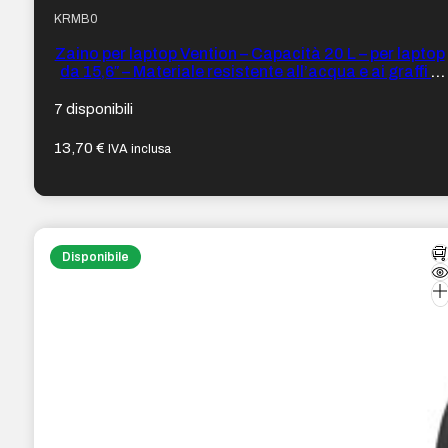
KRMB0
Zaino per laptop Vention – Capacità 20 L – per laptop
da 15,6″ – Materiale resistente all’acqua e ai graffi –
Colore Nero
7 disponibili
13,70
€
IVA inclusa
Disponibile