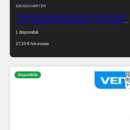
SACKSCHARTER
NGS Monray Sacks Charter Zaino per laptop fino a
15,6″ – Morbida imbottitura interna – Tasca centrale
e laterali – Spallacci imbottiti e regolabili –
1 disponibili
17,10
€
IVA inclusa
Disponibile