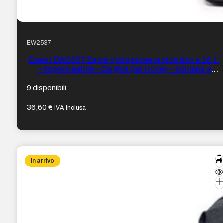
EW2537
Ewent EW2537 Zaino Vintage per laptop fino a 16,1″
– Impermeabile – Cinghia per trolley – Schiena e
spalle traspiranti – Colore Nero
9 disponibili
36,60
€
IVA inclusa
In arrivo