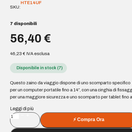
HTE14UF
SKU:
7 disponibili
56,40
€
46,23
€
IVA esclusa
Disponibile in stock (7)
Questo zaino da viaggio dispone di uno scomparto specifico
per un computer portatile fino a 14″, con una cinghia di fissag
per una maggiore sicurezza e uno scomparto per tablet fino 
Leggi di più
Urban
⚡
Compra Ora
Factory
Heavee