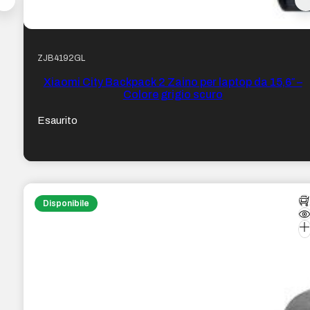
ZJB4192GL
Xiaomi City Backpack 2 Zaino per laptop da 15,6″ –
Colore grigio scuro
Esaurito
Disponibile