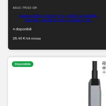
ASUC-7P032-GR
Aisens USB-C Dock 7 in 1 – USB-C a 1xHDMI –
1xRJ45 – 1xUSB-A 10G – 2xUSB-C 10…
4 disponibili
26,40
€
IVA inclusa
Disponibile