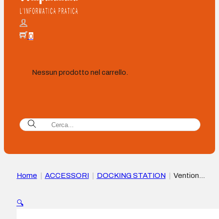
0
Nessun prodotto nel carrello.
Home
|
ACCESSORI
|
DOCKING STATION
|
Vention
Docking Station 5 in 1 USB-C a HDMI/3xUSB3.0/PD – 0,15 m
Alluminio …
🔍