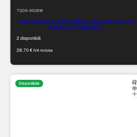
TQDS-802BW
Tooq Docking Station USB 3.0 – HDD/SSD 2,5″, 3,5″
SATA I, II, III – Pulsante …
2 disponibili
28,70
€
IVA inclusa
Disponibile