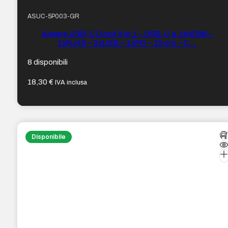
ASUC-5P003-GR
Aisens USB-C Dock 5 in 1 – USB-C a 1xHDMI –
1xRJ45 – 2xUSB – 1xPD – 15 cm – C…
8 disponibili
18,30
€
IVA inclusa
Disponibile