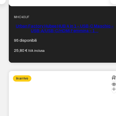
MHC40UF
Urban Factory Hubee HUB 4 in 1 – USB-C Maschio –
USB-A/USB-C/HDMI Femmina – 1…
95 disponibili
25,80
€
IVA inclusa
In arrivo